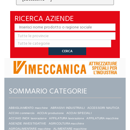
RICERCA AZIENDE
SOMMARIO CATEGORIE
ABBIGLIAMENTO macchine
ABRASIVI INDUSTRIALI
ACCESSORI NAUTICA
ACCIAI commercio
ACCIAI produzione
ACCIAI SPECIALI
ACCIAIO INOX lavorazione
AFFILATURA lavorazione
AFFILATURA macchine
AGENZIE INVESTIGATIVE
AGRICOLTURA macchine
AGROALIMENTARE macchine
ALIMENTARE macchine