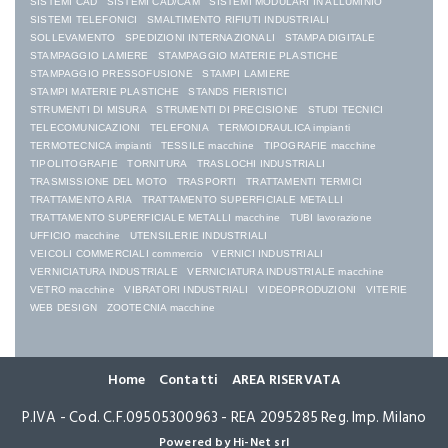
SISTEMI CAD
SISTEMI CAD/CAM
SISTEMI MODULARI IN ALLUMINIO
SISTEMI TELEFONICI
SMALTIMENTO RIFIUTI INDUSTRIALI
SOLLEVAMENTO
SPEDIZIONI INTERNAZIONALI
STAMPA DIGITALE
STAMPAGGIO LAMIERE
STAMPAGGIO MATERIE PLASTICHE
STAMPAGGIO PRESSOFUSIONE
STAMPI LAMIERE
STAMPI MATERIE PLASTICHE
STANDS FIERISTICI
STRUMENTI DI MISURA
STRUMENTI DI PRECISIONE
STUDI TECNICI
TELECOMUNICAZIONI
TELEFONIA
TERMOIDRAULICA impianti
TERMOTECNICA impianti
TESSILE macchine
TIPOGRAFIE macchine
TIPOLITOGRAFIE
TORNITURA
TRASLOCHI INDUSTRIALI
TRASMISSIONE DEL MOTO
TRASPORTI
TRATTAMENTI TERMICI
TRATTAMENTO ARIA
TRATTAMENTO SUPERFICIALE METALLI
TRATTAMENTO SUPERFICIALE METALLI macchine
TUBI lavorazione
UFFICIO macchine
UTENSILERIE INDUSTRIALI
VEICOLI COMMERCIALI commercio
VERNICI INDUSTRIALI
VERNICIATURA INDUSTRIALE
VERNICIATURA INDUSTRIALE macchine
VETRO macchine
VIBRATORI INDUSTRIALI
VIDEOPRODUZIONI
VITERIE
WEB DESIGN
ZOOTECNIA macchine
Home
Contatti
AREA RISERVATA
P.IVA - Cod. C.F.09505300963 - REA 2095285 Reg. Imp. Milano
Powered by Hi-Net srl