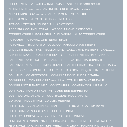
ALLESTIMENTI VEICOLI COMMERCIALI
ANTIFURTO attrezzature
ANTINCENDIO materiali
ANTINFORTUNISTICA attrezzature
ARIA COMPRESSA impianti
ARREDAMENTI METALLICI
ARREDAMENTI NEGOZI
ARTICOLI REGALO
ARTICOLI TECNICI INDUSTRIALI
ASCENSORI
ASSEMBLAGGI INDUSTRIALI
ASSOCIAZIONE CATEGORIA
ATTREZZATURE AUTOFFICINE
AUDIOVISIVI
AUTOATTREZZATURE
AUTOGRU
AUTOMAZIONE INDUSTRIALE
AUTOMEZZI TRASPORTO PUBBLICO
AVICOLTURA macchine
BREVETTI INDUSTRIALI
BULLONERIE
CALZATURE macchine
CANCELLI
CANTIERI NAVALI
CARPENTERIA EDILE
CARPENTERIA MECCANICA
CARPENTERIA METALLICA
CARRELLI ELEVATORI
CARRIPONTE
CARROZZERIE VEICOLI INDUSTRIALI
CARTELLONISTICA PUBBLICITARIA
CASSEFORTI
CAVI METALLICI
CERTIFICAZIONE DI QUALITA
CISTERNE
COLLAUDI
COMPRESSORI
COMUNICAZIONE PUBBLICITARIA
CONGRESSI
CONSERVIERA macchine
CONSULENZA AZIENDALE
CONSULENZA FINANZIARIA
CONTAINERS
CONTENITORI METALLICI
CONTROLLI NON DISTRUTTIVI
CORRIERE ESPRESSO
COSTRUZIONE UTENSILI
COSTRUZIONI MECCANICHE
DIAMANTI INDUSTRIALI
EDILIZIA macchine
ELETTROMECCANICA INDUSTRIALE
ELETTROMEDICALI strumenti
ELETTRONICA INDUSTRIALE
ELETTROPOMPE
ELETTROTECNICA macchine
ENERGIE ALTERNATIVE
FERRAMENTA INDUSTRIALE
FERRO BATTUTO
FIERE
FILI METALLICI
FILO METALLICO
FILTRI INDUSTRIALI
FLANGE
FONDERIE lavorazione