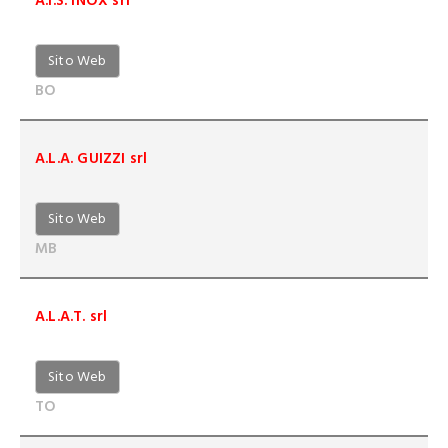
A.I.S. INOX srl
Sito Web
BO
A.L.A. GUIZZI srl
Sito Web
MB
A.L.A.T. srl
Sito Web
TO