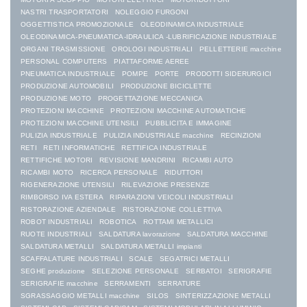
NASTRI TRASPORTATORI
NOLEGGIO FURGONI
OGGETTISTICA PROMOZIONALE
OLEODINAMICA INDUSTRIALE
OLEODINAMICA-PNEUMATICA-IDRAULICA -LUBRIFICAZIONE INDUSTRIALE
ORGANI TRASMISSIONE
OROLOGI INDUSTRIALI
PELLETTERIE macchine
PERSONAL COMPUTERS
PIATTAFORME AEREE
PNEUMATICA INDUSTRIALE
POMPE
PORTE
PRODOTTI SIDERURGICI
PRODUZIONE AUTOMOBILI
PRODUZIONE BICICLETTE
PRODUZIONE MOTO
PROGETTAZIONE MECCANICA
PROTEZIONI MACCHINE
PROTEZIONI MACCHINE AUTOMATICHE
PROTEZIONI MACCHINE UTENSILI
PUBBLICITA E IMMAGINE
PULIZIA INDUSTRIALE
PULIZIA INDUSTRIALE macchine
RECINZIONI
RETI
RETI INFORMATICHE
RETTIFICA INDUSTRIALE
RETTIFICHE MOTORI
REVISIONE MANDRINI
RICAMBI AUTO
RICAMBI MOTO
RICERCA PERSONALE
RIDUTTORI
RIGENERAZIONE UTENSILI
RILEVAZIONE PRESENZE
RIMBORSO IVA ESTERA
RIPARAZIONI VEICOLI INDUSTRIALI
RISTORAZIONE AZIENDALE
RISTORAZIONE COLLETTIVA
ROBOT INDUSTRIALI
ROBOTICA
ROTTAMI METALLICI
RUOTE INDUSTRIALI
SALDATURA lavorazione
SALDATURA MACCHINE
SALDATURA METALLI
SALDATURA METALLI impianti
SCAFFALATURE INDUSTRIALI
SCALE
SEGATRICI METALLI
SEGHE produzione
SELEZIONE PERSONALE
SERBATOI
SERIGRAFIE
SERIGRAFIE macchine
SERRAMENTI
SERRATURE
SGRASSAGGIO METALLI macchine
SILOS
SINTERIZZAZIONE METALLI