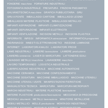
FONDERIE macchine
FORNITURE INDUSTRIALI
FOTOGRAFIA INDUSTRIALE
FRESATURA
FRIZIONI PNEUMATICI
GALVANOTECNICA macchine
GRAFICA PUBBLICITARIA
GRU
GRU A PONTE
IMBALLAGGI CARTONE
IMBALLAGGI LEGNO
IMBALLAGGI MATERIE PLASTICHE
IMBALLAGGI METALLICI
IMPIANTI ASPIRAZIONE
IMPIANTI CLIMATIZZAZIONE
IMPIANTI DEPURAZIONE
IMPIANTI ELETTRICITA
IMPIANTI VENTILAZIONE
INCISIONI METALLI
INCISIONI PLASTICA
INFERRIATE
INFISSI
INFORMATICA attrezzature
INFORMATICA programmi
INGRANAGGI
INNESTI ELETTROMAGNETICI
INSEGNE LUMINOSE
INTERNET
LABORATORI ANALISI
LABORATORI PROVE
LAME INDUSTRIALI
LAMIERE lavorazione
LAMIERE produzione
LAMIEREcommercio
LASER DI MARCATURA
LATTONERIE EDILI
LAVAGGIO METALLI macchine
LAVANDERIE macchine
LAVORO TEMPORANEO
LOGISTICA INDUSTRIALE
LUBRIFICAZIONE INDUSTRIALE
MACCHINE AUTOMATICHE
MACCHINE CERAMICA
MACCHINE CONFEZIONAMENTO
MACCHINE DOSATURA
MACCHINE IMBALLAGGIO
MACCHINE UTENSILI
MACCHINE UTENSILI USATE
MANIFESTAZIONI FIERISTICHE
MANUALISTICA TECNICA
MARCATURA
MARCATURA MICROPUNTI
MARCHI INDUSTRIALI
MATERIE PLASTICHE lavorazione
MATERIE PLASTICHE produzione/lavorazione
MECCANICA DI PRECISIONE
MEDICALI strumenti
METALLI lavorazione
MINUTERIE METALLICHE
MOBILI METALLICI
MOLLE produzione
MONTAGGI INDUSTRIALI
MOTORI A SCOPPIO
MOTORI ELETTRICI
MOTORIDUTTORI