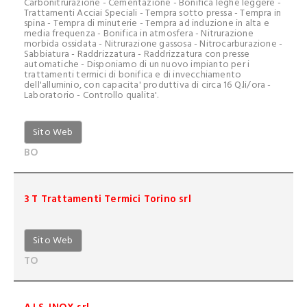
Carbonitrurazione - Cementazione - Bonifica leghe leggere -
Trattamenti Acciai Speciali - Tempra sotto pressa - Tempra in
spina - Tempra di minuterie - Tempra ad induzione in alta e
media frequenza - Bonifica in atmosfera - Nitrurazione
morbida ossidata - Nitrurazione gassosa - Nitrocarburazione -
Sabbiatura - Raddrizzatura - Raddrizzatura con presse
automatiche - Disponiamo di un nuovo impianto per i
trattamenti termici di bonifica e di invecchiamento
dell'alluminio, con capacita' produttiva di circa 16 Q.li/ora -
Laboratorio - Controllo qualita'.
Sito Web
BO
3 T Trattamenti Termici Torino srl
Sito Web
TO