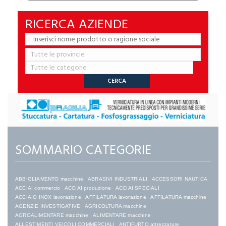
RICERCA AZIENDE
SOMMARIO CATEGORIE
ABBIGLIAMENTO macchine
ABRASIVI INDUSTRIALI
ACCESSORI NAUTICA
ACCIAI commercio
ACCIAI produzione
ACCIAI SPECIALI
ACCIAIO INOX lavorazione
AFFILATURA lavorazione
AFFILATURA macchine
AGENZIE INVESTIGATIVE
AGRICOLTURA macchine
AGROALIMENTARE macchine
ALIMENTARE macchine
ALLESTIMENTI VEICOLI COMMERCIALI
ANTIFURTO attrezzature