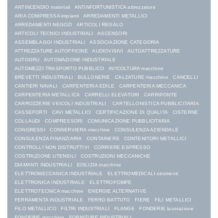
ANTINCENDIO materiali
ANTINFORTUNISTICA attrezzature
ARIA COMPRESSA impianti
ARREDAMENTI METALLICI
ARREDAMENTI NEGOZI
ARTICOLI REGALO
ARTICOLI TECNICI INDUSTRIALI
ASCENSORI
ASSEMBLAGGI INDUSTRIALI
ASSOCIAZIONE CATEGORIA
ATTREZZATURE AUTOFFICINE
AUDIOVISIVI
AUTOATTREZZATURE
AUTOGRU
AUTOMAZIONE INDUSTRIALE
AUTOMEZZI TRASPORTO PUBBLICO
AVICOLTURA macchine
BREVETTI INDUSTRIALI
BULLONERIE
CALZATURE macchine
CANCELLI
CANTIERI NAVALI
CARPENTERIA EDILE
CARPENTERIA MECCANICA
CARPENTERIA METALLICA
CARRELLI ELEVATORI
CARRIPONTE
CARROZZERIE VEICOLI INDUSTRIALI
CARTELLONISTICA PUBBLICITARIA
CASSEFORTI
CAVI METALLICI
CERTIFICAZIONE DI QUALITA
CISTERNE
COLLAUDI
COMPRESSORI
COMUNICAZIONE PUBBLICITARIA
CONGRESSI
CONSERVIERA macchine
CONSULENZA AZIENDALE
CONSULENZA FINANZIARIA
CONTAINERS
CONTENITORI METALLICI
CONTROLLI NON DISTRUTTIVI
CORRIERE ESPRESSO
COSTRUZIONE UTENSILI
COSTRUZIONI MECCANICHE
DIAMANTI INDUSTRIALI
EDILIZIA macchine
ELETTROMECCANICA INDUSTRIALE
ELETTROMEDICALI strumenti
ELETTRONICA INDUSTRIALE
ELETTROPOMPE
ELETTROTECNICA macchine
ENERGIE ALTERNATIVE
FERRAMENTA INDUSTRIALE
FERRO BATTUTO
FIERE
FILI METALLICI
FILO METALLICO
FILTRI INDUSTRIALI
FLANGE
FONDERIE lavorazione
FONDERIE macchine
FORNITURE INDUSTRIALI