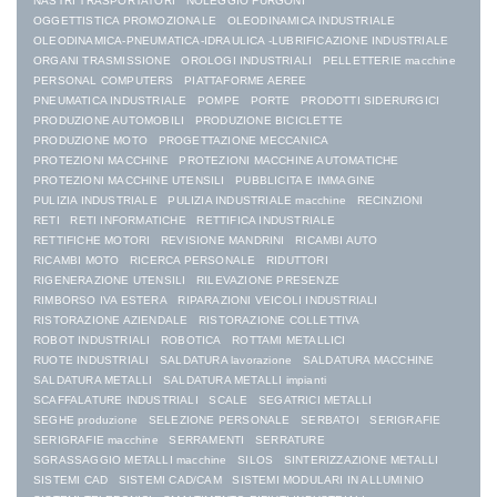
NASTRI TRASPORTATORI
NOLEGGIO FURGONI
OGGETTISTICA PROMOZIONALE
OLEODINAMICA INDUSTRIALE
OLEODINAMICA-PNEUMATICA-IDRAULICA -LUBRIFICAZIONE INDUSTRIALE
ORGANI TRASMISSIONE
OROLOGI INDUSTRIALI
PELLETTERIE macchine
PERSONAL COMPUTERS
PIATTAFORME AEREE
PNEUMATICA INDUSTRIALE
POMPE
PORTE
PRODOTTI SIDERURGICI
PRODUZIONE AUTOMOBILI
PRODUZIONE BICICLETTE
PRODUZIONE MOTO
PROGETTAZIONE MECCANICA
PROTEZIONI MACCHINE
PROTEZIONI MACCHINE AUTOMATICHE
PROTEZIONI MACCHINE UTENSILI
PUBBLICITA E IMMAGINE
PULIZIA INDUSTRIALE
PULIZIA INDUSTRIALE macchine
RECINZIONI
RETI
RETI INFORMATICHE
RETTIFICA INDUSTRIALE
RETTIFICHE MOTORI
REVISIONE MANDRINI
RICAMBI AUTO
RICAMBI MOTO
RICERCA PERSONALE
RIDUTTORI
RIGENERAZIONE UTENSILI
RILEVAZIONE PRESENZE
RIMBORSO IVA ESTERA
RIPARAZIONI VEICOLI INDUSTRIALI
RISTORAZIONE AZIENDALE
RISTORAZIONE COLLETTIVA
ROBOT INDUSTRIALI
ROBOTICA
ROTTAMI METALLICI
RUOTE INDUSTRIALI
SALDATURA lavorazione
SALDATURA MACCHINE
SALDATURA METALLI
SALDATURA METALLI impianti
SCAFFALATURE INDUSTRIALI
SCALE
SEGATRICI METALLI
SEGHE produzione
SELEZIONE PERSONALE
SERBATOI
SERIGRAFIE
SERIGRAFIE macchine
SERRAMENTI
SERRATURE
SGRASSAGGIO METALLI macchine
SILOS
SINTERIZZAZIONE METALLI
SISTEMI CAD
SISTEMI CAD/CAM
SISTEMI MODULARI IN ALLUMINIO