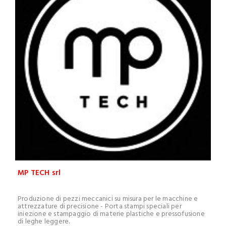
MP TECH srl
Produzione di pezzi meccanici su misura per le macchine e
attrezzature di precisione - Porta stampi speciali per
iniezione e stampaggio di materie plastiche e pressofusione
di leghe leggere.