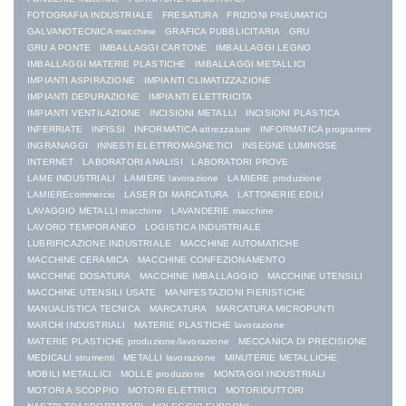
FOTOGRAFIA INDUSTRIALE
FRESATURA
FRIZIONI PNEUMATICI
GALVANOTECNICA macchine
GRAFICA PUBBLICITARIA
GRU
GRU A PONTE
IMBALLAGGI CARTONE
IMBALLAGGI LEGNO
IMBALLAGGI MATERIE PLASTICHE
IMBALLAGGI METALLICI
IMPIANTI ASPIRAZIONE
IMPIANTI CLIMATIZZAZIONE
IMPIANTI DEPURAZIONE
IMPIANTI ELETTRICITA
IMPIANTI VENTILAZIONE
INCISIONI METALLI
INCISIONI PLASTICA
INFERRIATE
INFISSI
INFORMATICA attrezzature
INFORMATICA programmi
INGRANAGGI
INNESTI ELETTROMAGNETICI
INSEGNE LUMINOSE
INTERNET
LABORATORI ANALISI
LABORATORI PROVE
LAME INDUSTRIALI
LAMIERE lavorazione
LAMIERE produzione
LAMIEREcommercio
LASER DI MARCATURA
LATTONERIE EDILI
LAVAGGIO METALLI macchine
LAVANDERIE macchine
LAVORO TEMPORANEO
LOGISTICA INDUSTRIALE
LUBRIFICAZIONE INDUSTRIALE
MACCHINE AUTOMATICHE
MACCHINE CERAMICA
MACCHINE CONFEZIONAMENTO
MACCHINE DOSATURA
MACCHINE IMBALLAGGIO
MACCHINE UTENSILI
MACCHINE UTENSILI USATE
MANIFESTAZIONI FIERISTICHE
MANUALISTICA TECNICA
MARCATURA
MARCATURA MICROPUNTI
MARCHI INDUSTRIALI
MATERIE PLASTICHE lavorazione
MATERIE PLASTICHE produzione/lavorazione
MECCANICA DI PRECISIONE
MEDICALI strumenti
METALLI lavorazione
MINUTERIE METALLICHE
MOBILI METALLICI
MOLLE produzione
MONTAGGI INDUSTRIALI
MOTORI A SCOPPIO
MOTORI ELETTRICI
MOTORIDUTTORI