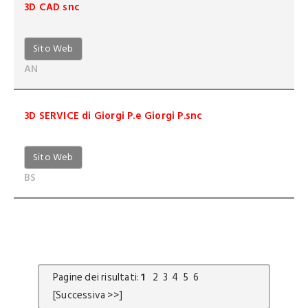
3D CAD snc
Sito Web
AN
3D SERVICE di Giorgi P.e Giorgi P.snc
Sito Web
BS
Pagine dei risultati:
1
2
3
4
5
6
[Successiva >>]