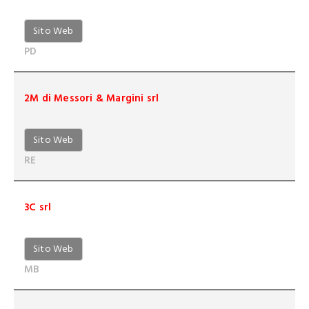
Sito Web
PD
2M di Messori & Margini srl
Sito Web
RE
3C srl
Sito Web
MB