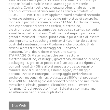
specializzata nella progettazione e costruzione di stampi
per particolari plastici e nello stampaggio di materie
plastiche. Con la nostra esperienza professionale siamo in
grado di offrire un ottimo servizio tecnico e produttivo.
PROGETTI E PROTOTIPI: sviluppiamo nuovi prodotti secondo
le vostre esigenze fornendo come primo step di controllo,
modelli in prototipazione rapida - STAMPI: L'officina interna,
con esperienze nei settori tecnico, elettronico,
elettromeccanico, automotive, costruisce stampi, collauda
e mette a punto gli stessi. Costruiamo stampi di piccole e
grandi dimensioni - Stampi pilota con la possibilita di inserire
una impronta su scocche già esistenti risparmiando così nei
costi della materia prima - Produrre anche piccoli lotti di
articoli a prezzi molto vantaggiosi - Servizio di
manutenzione, riparazione e revisione stampi -
STAMPAGGIO: Materie plastiche per il settore
elettrodomestico, casalinghi, giocattolo, misuratori di peso,
packaging - Ogni lotto prodotto è sottoposto a rigorosi
controlli qualità - Oltre allo stampaggio questo reparto
fornisce servizi di serigrafia, assemblaggio, imballaggio
personalizzato e consegna - Stampaggio perfezionato
anche con materiali di riciclo utilizzati all80% nel processo -
ASSEMBLATI: Montaggio del prodotto finito con minuterie
metalliche, circuiti, gomme siliconiche, ecc.. - Tester di
funzionalità del prodotto finito - Saldatura con macchinari
ad ultrasuoni per fusione di plastiche.
Sito Web