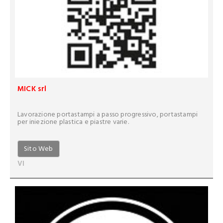
MICK srl
Lavorazione portastampi a passo progressivo, portastampi
per iniezione plastica e piastre varie.
Sito Web
VI