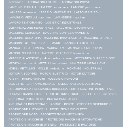
INTERNET
LABORATORI ANALISI
LABORATORI PROVE
LAME INDUSTRIALI
LAMIERE lavorazione
LAMIERE produzione
LAMIEREcommercio
LASER DI MARCATURA
LATTONERIE EDILI
LAVAGGIO METALLI macchine
LAVANDERIE macchine
LAVORO TEMPORANEO
LOGISTICA INDUSTRIALE
LUBRIFICAZIONE INDUSTRIALE
MACCHINE AUTOMATICHE
MACCHINE CERAMICA
MACCHINE CONFEZIONAMENTO
MACCHINE DOSATURA
MACCHINE IMBALLAGGIO
MACCHINE UTENSILI
MACCHINE UTENSILI USATE
MANIFESTAZIONI FIERISTICHE
MANUALISTICA TECNICA
MARCATURA
MARCATURA MICROPUNTI
MARCHI INDUSTRIALI
MATERIE PLASTICHE lavorazione
MATERIE PLASTICHE produzione/lavorazione
MECCANICA DI PRECISIONE
MEDICALI strumenti
METALLI lavorazione
MINUTERIE METALLICHE
MOBILI METALLICI
MOLLE produzione
MONTAGGI INDUSTRIALI
MOTORI A SCOPPIO
MOTORI ELETTRICI
MOTORIDUTTORI
NASTRI TRASPORTATORI
NOLEGGIO FURGONI
OGGETTISTICA PROMOZIONALE
OLEODINAMICA INDUSTRIALE
OLEODINAMICA-PNEUMATICA-IDRAULICA -LUBRIFICAZIONE INDUSTRIALE
ORGANI TRASMISSIONE
OROLOGI INDUSTRIALI
PELLETTERIE macchine
PERSONAL COMPUTERS
PIATTAFORME AEREE
PNEUMATICA INDUSTRIALE
POMPE
PORTE
PRODOTTI SIDERURGICI
PRODUZIONE AUTOMOBILI
PRODUZIONE BICICLETTE
PRODUZIONE MOTO
PROGETTAZIONE MECCANICA
PROTEZIONI MACCHINE
PROTEZIONI MACCHINE AUTOMATICHE
PROTEZIONI MACCHINE UTENSILI
PUBBLICITA E IMMAGINE