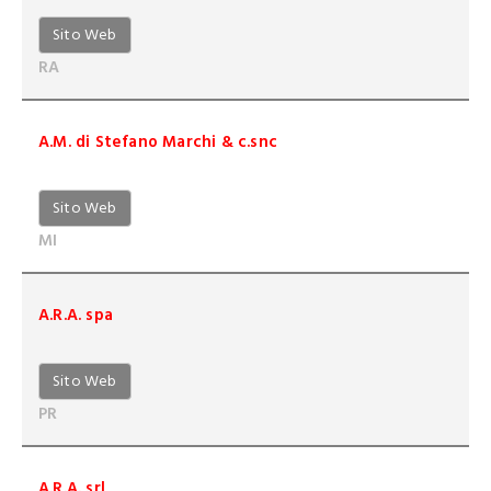
Sito Web
RA
A.M. di Stefano Marchi & c.snc
Sito Web
MI
A.R.A. spa
Sito Web
PR
A.R.A. srl