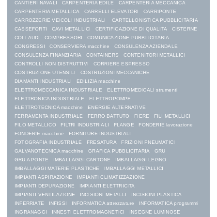
CANTIERI NAVALI
CARPENTERIA EDILE
CARPENTERIA MECCANICA
CARPENTERIA METALLICA
CARRELLI ELEVATORI
CARRIPONTE
CARROZZERIE VEICOLI INDUSTRIALI
CARTELLONISTICA PUBBLICITARIA
CASSEFORTI
CAVI METALLICI
CERTIFICAZIONE DI QUALITA
CISTERNE
COLLAUDI
COMPRESSORI
COMUNICAZIONE PUBBLICITARIA
CONGRESSI
CONSERVIERA macchine
CONSULENZA AZIENDALE
CONSULENZA FINANZIARIA
CONTAINERS
CONTENITORI METALLICI
CONTROLLI NON DISTRUTTIVI
CORRIERE ESPRESSO
COSTRUZIONE UTENSILI
COSTRUZIONI MECCANICHE
DIAMANTI INDUSTRIALI
EDILIZIA macchine
ELETTROMECCANICA INDUSTRIALE
ELETTROMEDICALI strumenti
ELETTRONICA INDUSTRIALE
ELETTROPOMPE
ELETTROTECNICA macchine
ENERGIE ALTERNATIVE
FERRAMENTA INDUSTRIALE
FERRO BATTUTO
FIERE
FILI METALLICI
FILO METALLICO
FILTRI INDUSTRIALI
FLANGE
FONDERIE lavorazione
FONDERIE macchine
FORNITURE INDUSTRIALI
FOTOGRAFIA INDUSTRIALE
FRESATURA
FRIZIONI PNEUMATICI
GALVANOTECNICA macchine
GRAFICA PUBBLICITARIA
GRU
GRU A PONTE
IMBALLAGGI CARTONE
IMBALLAGGI LEGNO
IMBALLAGGI MATERIE PLASTICHE
IMBALLAGGI METALLICI
IMPIANTI ASPIRAZIONE
IMPIANTI CLIMATIZZAZIONE
IMPIANTI DEPURAZIONE
IMPIANTI ELETTRICITA
IMPIANTI VENTILAZIONE
INCISIONI METALLI
INCISIONI PLASTICA
INFERRIATE
INFISSI
INFORMATICA attrezzature
INFORMATICA programmi
INGRANAGGI
INNESTI ELETTROMAGNETICI
INSEGNE LUMINOSE