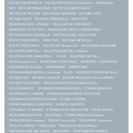
PULIZIA INDUSTRIALE
PULIZIA INDUSTRIALE macchine
RECINZIONI
RETI
RETI INFORMATICHE
RETTIFICA INDUSTRIALE
RETTIFICHE MOTORI
REVISIONE MANDRINI
RICAMBI AUTO
RICAMBI MOTO
RICERCA PERSONALE
RIDUTTORI
RIGENERAZIONE UTENSILI
RILEVAZIONE PRESENZE
RIMBORSO IVA ESTERA
RIPARAZIONI VEICOLI INDUSTRIALI
RISTORAZIONE AZIENDALE
RISTORAZIONE COLLETTIVA
ROBOT INDUSTRIALI
ROBOTICA
ROTTAMI METALLICI
RUOTE INDUSTRIALI
SALDATURA lavorazione
SALDATURA MACCHINE
SALDATURA METALLI
SALDATURA METALLI impianti
SCAFFALATURE INDUSTRIALI
SCALE
SEGATRICI METALLI
SEGHE produzione
SELEZIONE PERSONALE
SERBATOI
SERIGRAFIE
SERIGRAFIE macchine
SERRAMENTI
SERRATURE
SGRASSAGGIO METALLI macchine
SILOS
SINTERIZZAZIONE METALLI
SISTEMI CAD
SISTEMI CAD/CAM
SISTEMI MODULARI IN ALLUMINIO
SISTEMI TELEFONICI
SMALTIMENTO RIFIUTI INDUSTRIALI
SOLLEVAMENTO
SPEDIZIONI INTERNAZIONALI
STAMPA DIGITALE
STAMPAGGIO LAMIERE
STAMPAGGIO MATERIE PLASTICHE
STAMPAGGIO PRESSOFUSIONE
STAMPI LAMIERE
STAMPI MATERIE PLASTICHE
STANDS FIERISTICI
STRUMENTI DI MISURA
STRUMENTI DI PRECISIONE
STUDI TECNICI
TELECOMUNICAZIONI
TELEFONIA
TERMOIDRAULICA impianti
TERMOTECNICA impianti
TESSILE macchine
TIPOGRAFIE macchine
TIPOLITOGRAFIE
TORNITURA
TRASLOCHI INDUSTRIALI
TRASMISSIONE DEL MOTO
TRASPORTI
TRATTAMENTI TERMICI