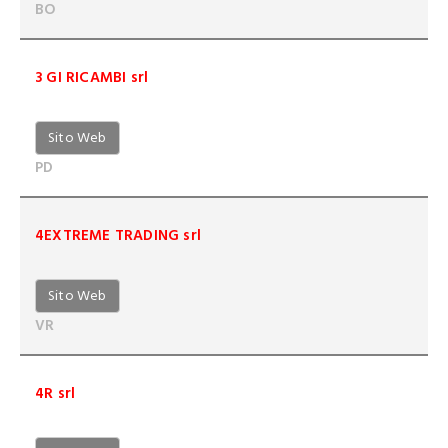
BO
3 GI RICAMBI srl
Sito Web
PD
4EXTREME TRADING srl
Sito Web
VR
4R srl