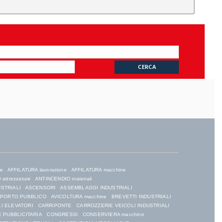
ne
AFFILATURA lavorazione
AFFILATURA macchine
attrezzature
ANTINCENDIO materiali
USTRIALI
ASCENSORI
ASSEMBLAGGI INDUSTRIALI
SPORTO PUBBLICO
AVICOLTURA macchine
BREVETTI INDUSTRIALI
I ELEVATORI
CARRIPONTE
CARROZZERIE VEICOLI INDUSTRIALI
 PUBBLICITARIA
CONGRESSI
CONSERVIERA macchine