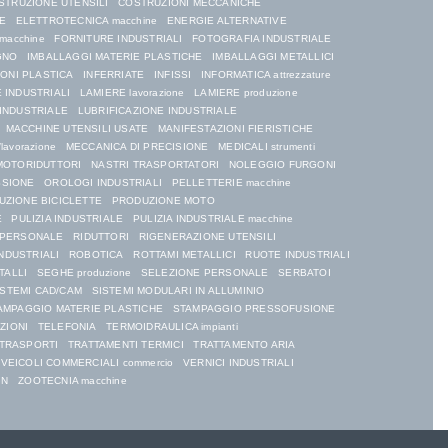
STRUZIONE UTENSILI
COSTRUZIONI MECCANICHE
E
ELETTROTECNICA macchine
ENERGIE ALTERNATIVE
macchine
FORNITURE INDUSTRIALI
FOTOGRAFIA INDUSTRIALE
GNO
IMBALLAGGI MATERIE PLASTICHE
IMBALLAGGI METALLICI
IONI PLASTICA
INFERRIATE
INFISSI
INFORMATICA attrezzature
 INDUSTRIALI
LAMIERE lavorazione
LAMIERE produzione
 INDUSTRIALE
LUBRIFICAZIONE INDUSTRIALE
MACCHINE UTENSILI USATE
MANIFESTAZIONI FIERISTICHE
lavorazione
MECCANICA DI PRECISIONE
MEDICALI strumenti
MOTORIDUTTORI
NASTRI TRASPORTATORI
NOLEGGIO FURGONI
SSIONE
OROLOGI INDUSTRIALI
PELLETTERIE macchine
UZIONE BICICLETTE
PRODUZIONE MOTO
E
PULIZIA INDUSTRIALE
PULIZIA INDUSTRIALE macchine
 PERSONALE
RIDUTTORI
RIGENERAZIONE UTENSILI
NDUSTRIALI
ROBOTICA
ROTTAMI METALLICI
RUOTE INDUSTRIALI
TALLI
SEGHE produzione
SELEZIONE PERSONALE
SERBATOI
ISTEMI CAD/CAM
SISTEMI MODULARI IN ALLUMINIO
AMPAGGIO MATERIE PLASTICHE
STAMPAGGIO PRESSOFUSIONE
ZIONI
TELEFONIA
TERMOIDRAULICA impianti
TRASPORTI
TRATTAMENTI TERMICI
TRATTAMENTO ARIA
VEICOLI COMMERCIALI commercio
VERNICI INDUSTRIALI
GN
ZOOTECNIA macchine