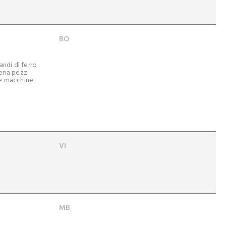
BO
andi di ferro
eria pezzi
re macchine
VI
MB