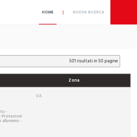
|
HOME
NUOVA RICERCA
501 risultati in 50 pagine
Zona
VA
tto -
 - Protezioni
n alluminio -