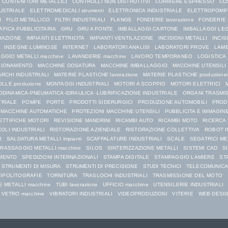
CONTENITORI METALLICI
CONTROLLI NON DISTRUTTIVI
CORRIERE ESPRESSO
CO
USTRIALE
ELETTROMEDICALI strumenti
ELETTRONICA INDUSTRIALE
ELETTROPOMP
I
FILO METALLICO
FILTRI INDUSTRIALI
FLANGE
FONDERIE lavorazione
FONDERIE 
AFICA PUBBLICITARIA
GRU
GRU A PONTE
IMBALLAGGI CARTONE
IMBALLAGGI LE
RAZIONE
IMPIANTI ELETTRICITA
IMPIANTI VENTILAZIONE
INCISIONI METALLI
INCIS
INSEGNE LUMINOSE
INTERNET
LABORATORI ANALISI
LABORATORI PROVE
LAME
GGIO METALLI macchine
LAVANDERIE macchine
LAVORO TEMPORANEO
LOGISTICA
ZIONAMENTO
MACCHINE DOSATURA
MACCHINE IMBALLAGGIO
MACCHINE UTENSILI
RCHI INDUSTRIALI
MATERIE PLASTICHE lavorazione
MATERIE PLASTICHE produzione/
LLE produzione
MONTAGGI INDUSTRIALI
MOTORI A SCOPPIO
MOTORI ELETTRICI
DINAMICA-PNEUMATICA-IDRAULICA -LUBRIFICAZIONE INDUSTRIALE
ORGANI TRASMI
TRIALE
POMPE
PORTE
PRODOTTI SIDERURGICI
PRODUZIONE AUTOMOBILI
PROD
 MACCHINE AUTOMATICHE
PROTEZIONI MACCHINE UTENSILI
PUBBLICITA E IMMAGIN
ETTIFICHE MOTORI
REVISIONE MANDRINI
RICAMBI AUTO
RICAMBI MOTO
RICERCA
COLI INDUSTRIALI
RISTORAZIONE AZIENDALE
RISTORAZIONE COLLETTIVA
ROBOT I
I
SALDATURA METALLI impianti
SCAFFALATURE INDUSTRIALI
SCALE
SEGATRICI ME
RASSAGGIO METALLI macchine
SILOS
SINTERIZZAZIONE METALLI
SISTEMI CAD
S
MENTO
SPEDIZIONI INTERNAZIONALI
STAMPA DIGITALE
STAMPAGGIO LAMIERE
ST
STRUMENTI DI MISURA
STRUMENTI DI PRECISIONE
STUDI TECNICI
TELECOMUNICA
TIPOLITOGRAFIE
TORNITURA
TRASLOCHI INDUSTRIALI
TRASMISSIONE DEL MOTO
 METALLI macchine
TUBI lavorazione
UFFICIO macchine
UTENSILERIE INDUSTRIALI
VETRO macchine
VIBRATORI INDUSTRIALI
VIDEOPRODUZIONI
VITERIE
WEB DESI