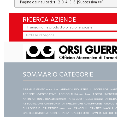
Pagine dei risultati:
1
2
3
4
5
6
[Successiva >>]
RICERCA AZIENDE
SOMMARIO CATEGORIE
ABBIGLIAMENTO macchine
ABRASIVI INDUSTRIALI
ACCESSORI NAU
AGENZIE INVESTIGATIVE
AGRICOLTURA macchine
AGROALIMENTARE
ANTINFORTUNISTICA attrezzature
ARIA COMPRESSA impianti
ARREDAM
ASSOCIAZIONE CATEGORIA
ATTREZZATURE AUTOFFICINE
AUDIOVIS
BULLONERIE
CALZATURE macchine
CANCELLI
CANTIERI NAVALI
C
CARTELLONISTICA PUBBLICITARIA
CASSEFORTI
CAVI METALLICI
C