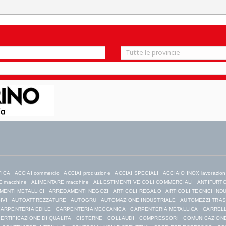
TICA
ACCIAI commercio
ACCIAI produzione
ACCIAI SPECIALI
ACCIAIO INOX lavorazio
 macchine
ALIMENTARE macchine
ALLESTIMENTI VEICOLI COMMERCIALI
ANTIFURTO 
ENTI METALLICI
ARREDAMENTI NEGOZI
ARTICOLI REGALO
ARTICOLI TECNICI IND
IVI
AUTOATTREZZATURE
AUTOGRU
AUTOMAZIONE INDUSTRIALE
AUTOMEZZI TRA
ARPENTERIA EDILE
CARPENTERIA MECCANICA
CARPENTERIA METALLICA
CARRELL
ERTIFICAZIONE DI QUALITA
CISTERNE
COLLAUDI
COMPRESSORI
COMUNICAZIONE