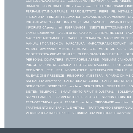
CONSULENZA AZIENDALE
CONSULENZA FINANZIARIA
CONTAINERS
DIAMANTI INDUSTRIALI
EDILIZIA macchine
ELETTROMECCANICA IND
FERRAMENTA INDUSTRIALE
FERRO BATTUTO
FIERE
FILI METALLIC
FRESATURA
FRIZIONI PNEUMATICI
GALVANOTECNICA macchine
GR
IMPIANTI ASPIRAZIONE
IMPIANTI CLIMATIZZAZIONE
IMPIANTI DEPU
INFORMATICA programmi
INGRANAGGI
INNESTI ELETTROMAGNETICI
LAMIEREcommercio
LASER DI MARCATURA
LATTONERIE EDILI
LAVA
MACCHINE AUTOMATICHE
MACCHINE CERAMICA
MACCHINE CONFE
MANUALISTICA TECNICA
MARCATURA
MARCATURA MICROPUNTI
MA
METALLI lavorazione
MINUTERIE METALLICHE
MOBILI METALLICI
MO
OGGETTISTICA PROMOZIONALE
OLEODINAMICA INDUSTRIALE
OLEO
PERSONAL COMPUTERS
PIATTAFORME AEREE
PNEUMATICA INDUS
PROGETTAZIONE MECCANICA
PROTEZIONI MACCHINE
PROTEZIONI
RECINZIONI
RETI
RETI INFORMATICHE
RETTIFICA INDUSTRIALE
R
RILEVAZIONE PRESENZE
RIMBORSO IVA ESTERA
RIPARAZIONI VEI
SALDATURA lavorazione
SALDATURA MACCHINE
SALDATURA METALL
SERIGRAFIE
SERIGRAFIE macchine
SERRAMENTI
SERRATURE
SG
SISTEMI TELEFONICI
SMALTIMENTO RIFIUTI INDUSTRIALI
SOLLEVA
STAMPI LAMIERE
STAMPI MATERIE PLASTICHE
STANDS FIERISTICI
TERMOTECNICA impianti
TESSILE macchine
TIPOGRAFIE macchine
TRATTAMENTO SUPERFICIALE METALLI
TRATTAMENTO SUPERFICIALE
VERNICIATURA INDUSTRIALE
VERNICIATURA INDUSTRIALE macchine