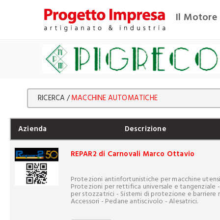
Il Motore 
RICERCA /
MACCHINE AUTOMATICHE
Azienda
Descrizione
REPAR2 di Carnovali Marco Ottavio
Protezioni antinfortunistiche per macchine utensil
Protezioni per rettifica universale e tangenziale 
per stozzatrici - Sistemi di protezione e barriere m
Accessori - Pedane antiscivolo - Alesatrici.