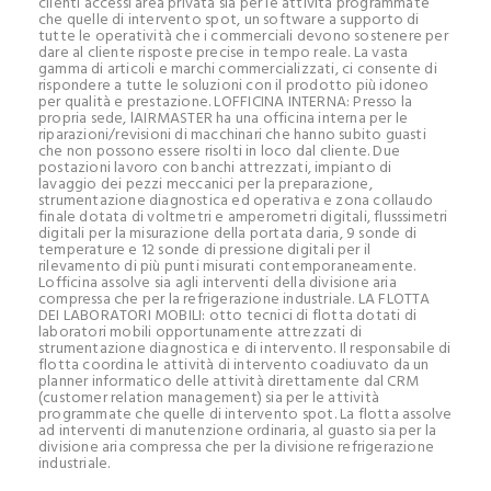
clienti accessi area privata sia per le attività programmate
che quelle di intervento spot, un software a supporto di
tutte le operatività che i commerciali devono sostenere per
dare al cliente risposte precise in tempo reale. La vasta
gamma di articoli e marchi commercializzati, ci consente di
rispondere a tutte le soluzioni con il prodotto più idoneo
per qualità e prestazione. LOFFICINA INTERNA: Presso la
propria sede, lAIRMASTER ha una officina interna per le
riparazioni/revisioni di macchinari che hanno subito guasti
che non possono essere risolti in loco dal cliente. Due
postazioni lavoro con banchi attrezzati, impianto di
lavaggio dei pezzi meccanici per la preparazione,
strumentazione diagnostica ed operativa e zona collaudo
finale dotata di voltmetri e amperometri digitali, flusssimetri
digitali per la misurazione della portata daria, 9 sonde di
temperature e 12 sonde di pressione digitali per il
rilevamento di più punti misurati contemporaneamente.
Lofficina assolve sia agli interventi della divisione aria
compressa che per la refrigerazione industriale. LA FLOTTA
DEI LABORATORI MOBILI: otto tecnici di flotta dotati di
laboratori mobili opportunamente attrezzati di
strumentazione diagnostica e di intervento. Il responsabile di
flotta coordina le attività di intervento coadiuvato da un
planner informatico delle attività direttamente dal CRM
(customer relation management) sia per le attività
programmate che quelle di intervento spot. La flotta assolve
ad interventi di manutenzione ordinaria, al guasto sia per la
divisione aria compressa che per la divisione refrigerazione
industriale.