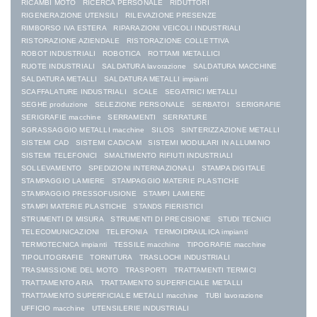
RICAMBI MOTO
RICERCA PERSONALE
RIDUTTORI
RIGENERAZIONE UTENSILI
RILEVAZIONE PRESENZE
RIMBORSO IVA ESTERA
RIPARAZIONI VEICOLI INDUSTRIALI
RISTORAZIONE AZIENDALE
RISTORAZIONE COLLETTIVA
ROBOT INDUSTRIALI
ROBOTICA
ROTTAMI METALLICI
RUOTE INDUSTRIALI
SALDATURA lavorazione
SALDATURA MACCHINE
SALDATURA METALLI
SALDATURA METALLI impianti
SCAFFALATURE INDUSTRIALI
SCALE
SEGATRICI METALLI
SEGHE produzione
SELEZIONE PERSONALE
SERBATOI
SERIGRAFIE
SERIGRAFIE macchine
SERRAMENTI
SERRATURE
SGRASSAGGIO METALLI macchine
SILOS
SINTERIZZAZIONE METALLI
SISTEMI CAD
SISTEMI CAD/CAM
SISTEMI MODULARI IN ALLUMINIO
SISTEMI TELEFONICI
SMALTIMENTO RIFIUTI INDUSTRIALI
SOLLEVAMENTO
SPEDIZIONI INTERNAZIONALI
STAMPA DIGITALE
STAMPAGGIO LAMIERE
STAMPAGGIO MATERIE PLASTICHE
STAMPAGGIO PRESSOFUSIONE
STAMPI LAMIERE
STAMPI MATERIE PLASTICHE
STANDS FIERISTICI
STRUMENTI DI MISURA
STRUMENTI DI PRECISIONE
STUDI TECNICI
TELECOMUNICAZIONI
TELEFONIA
TERMOIDRAULICA impianti
TERMOTECNICA impianti
TESSILE macchine
TIPOGRAFIE macchine
TIPOLITOGRAFIE
TORNITURA
TRASLOCHI INDUSTRIALI
TRASMISSIONE DEL MOTO
TRASPORTI
TRATTAMENTI TERMICI
TRATTAMENTO ARIA
TRATTAMENTO SUPERFICIALE METALLI
TRATTAMENTO SUPERFICIALE METALLI macchine
TUBI lavorazione
UFFICIO macchine
UTENSILERIE INDUSTRIALI