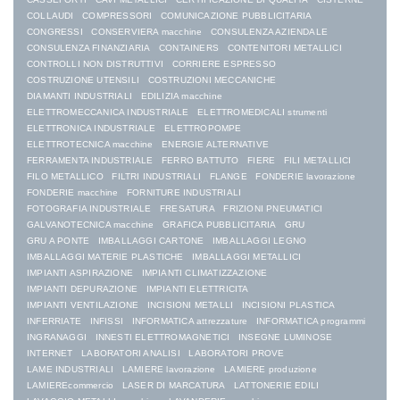
COLLAUDI
COMPRESSORI
COMUNICAZIONE PUBBLICITARIA
CONGRESSI
CONSERVIERA macchine
CONSULENZA AZIENDALE
CONSULENZA FINANZIARIA
CONTAINERS
CONTENITORI METALLICI
CONTROLLI NON DISTRUTTIVI
CORRIERE ESPRESSO
COSTRUZIONE UTENSILI
COSTRUZIONI MECCANICHE
DIAMANTI INDUSTRIALI
EDILIZIA macchine
ELETTROMECCANICA INDUSTRIALE
ELETTROMEDICALI strumenti
ELETTRONICA INDUSTRIALE
ELETTROPOMPE
ELETTROTECNICA macchine
ENERGIE ALTERNATIVE
FERRAMENTA INDUSTRIALE
FERRO BATTUTO
FIERE
FILI METALLICI
FILO METALLICO
FILTRI INDUSTRIALI
FLANGE
FONDERIE lavorazione
FONDERIE macchine
FORNITURE INDUSTRIALI
FOTOGRAFIA INDUSTRIALE
FRESATURA
FRIZIONI PNEUMATICI
GALVANOTECNICA macchine
GRAFICA PUBBLICITARIA
GRU
GRU A PONTE
IMBALLAGGI CARTONE
IMBALLAGGI LEGNO
IMBALLAGGI MATERIE PLASTICHE
IMBALLAGGI METALLICI
IMPIANTI ASPIRAZIONE
IMPIANTI CLIMATIZZAZIONE
IMPIANTI DEPURAZIONE
IMPIANTI ELETTRICITA
IMPIANTI VENTILAZIONE
INCISIONI METALLI
INCISIONI PLASTICA
INFERRIATE
INFISSI
INFORMATICA attrezzature
INFORMATICA programmi
INGRANAGGI
INNESTI ELETTROMAGNETICI
INSEGNE LUMINOSE
INTERNET
LABORATORI ANALISI
LABORATORI PROVE
LAME INDUSTRIALI
LAMIERE lavorazione
LAMIERE produzione
LAMIEREcommercio
LASER DI MARCATURA
LATTONERIE EDILI