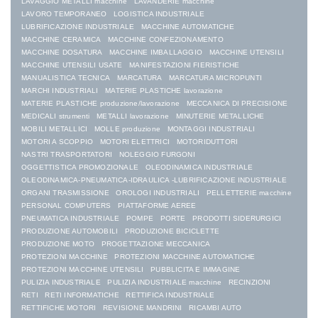
LAVAGGIO METALLI macchine
LAVANDERIE macchine
LAVORO TEMPORANEO
LOGISTICA INDUSTRIALE
LUBRIFICAZIONE INDUSTRIALE
MACCHINE AUTOMATICHE
MACCHINE CERAMICA
MACCHINE CONFEZIONAMENTO
MACCHINE DOSATURA
MACCHINE IMBALLAGGIO
MACCHINE UTENSILI
MACCHINE UTENSILI USATE
MANIFESTAZIONI FIERISTICHE
MANUALISTICA TECNICA
MARCATURA
MARCATURA MICROPUNTI
MARCHI INDUSTRIALI
MATERIE PLASTICHE lavorazione
MATERIE PLASTICHE produzione/lavorazione
MECCANICA DI PRECISIONE
MEDICALI strumenti
METALLI lavorazione
MINUTERIE METALLICHE
MOBILI METALLICI
MOLLE produzione
MONTAGGI INDUSTRIALI
MOTORI A SCOPPIO
MOTORI ELETTRICI
MOTORIDUTTORI
NASTRI TRASPORTATORI
NOLEGGIO FURGONI
OGGETTISTICA PROMOZIONALE
OLEODINAMICA INDUSTRIALE
OLEODINAMICA-PNEUMATICA-IDRAULICA -LUBRIFICAZIONE INDUSTRIALE
ORGANI TRASMISSIONE
OROLOGI INDUSTRIALI
PELLETTERIE macchine
PERSONAL COMPUTERS
PIATTAFORME AEREE
PNEUMATICA INDUSTRIALE
POMPE
PORTE
PRODOTTI SIDERURGICI
PRODUZIONE AUTOMOBILI
PRODUZIONE BICICLETTE
PRODUZIONE MOTO
PROGETTAZIONE MECCANICA
PROTEZIONI MACCHINE
PROTEZIONI MACCHINE AUTOMATICHE
PROTEZIONI MACCHINE UTENSILI
PUBBLICITA E IMMAGINE
PULIZIA INDUSTRIALE
PULIZIA INDUSTRIALE macchine
RECINZIONI
RETI
RETI INFORMATICHE
RETTIFICA INDUSTRIALE
RETTIFICHE MOTORI
REVISIONE MANDRINI
RICAMBI AUTO