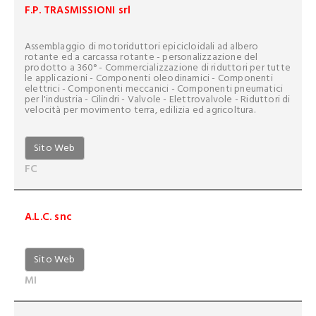
F.P. TRASMISSIONI srl
Assemblaggio di motoriduttori epicicloidali ad albero
rotante ed a carcassa rotante - personalizzazione del
prodotto a 360° - Commercializzazione di riduttori per tutte
le applicazioni - Componenti oleodinamici - Componenti
elettrici - Componenti meccanici - Componenti pneumatici
per l'industria - Cilindri - Valvole - Elettrovalvole - Riduttori di
velocità per movimento terra, edilizia ed agricoltura.
Sito Web
FC
A.L.C. snc
Sito Web
MI