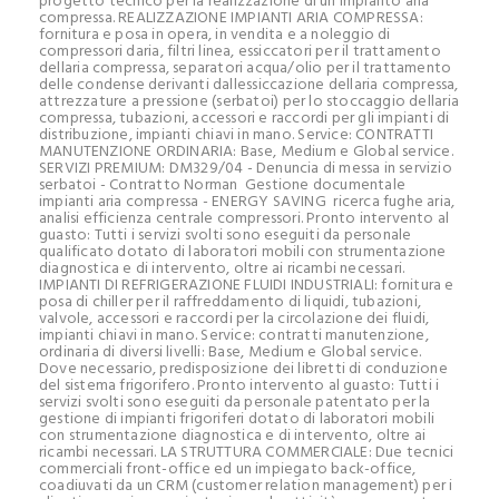
progetto tecnico per la realizzazione di un impianto aria
compressa. REALIZZAZIONE IMPIANTI ARIA COMPRESSA:
fornitura e posa in opera, in vendita e a noleggio di
compressori daria, filtri linea, essiccatori per il trattamento
dellaria compressa, separatori acqua/olio per il trattamento
delle condense derivanti dallessiccazione dellaria compressa,
attrezzature a pressione (serbatoi) per lo stoccaggio dellaria
compressa, tubazioni, accessori e raccordi per gli impianti di
distribuzione, impianti chiavi in mano. Service: CONTRATTI
MANUTENZIONE ORDINARIA: Base, Medium e Global service.
SERVIZI PREMIUM: DM329/04 - Denuncia di messa in servizio
serbatoi - Contratto Norman  Gestione documentale
impianti aria compressa - ENERGY SAVING  ricerca fughe aria,
analisi efficienza centrale compressori. Pronto intervento al
guasto: Tutti i servizi svolti sono eseguiti da personale
qualificato dotato di laboratori mobili con strumentazione
diagnostica e di intervento, oltre ai ricambi necessari.
IMPIANTI DI REFRIGERAZIONE FLUIDI INDUSTRIALI: fornitura e
posa di chiller per il raffreddamento di liquidi, tubazioni,
valvole, accessori e raccordi per la circolazione dei fluidi,
impianti chiavi in mano. Service: contratti manutenzione,
ordinaria di diversi livelli: Base, Medium e Global service.
Dove necessario, predisposizione dei libretti di conduzione
del sistema frigorifero. Pronto intervento al guasto: Tutti i
servizi svolti sono eseguiti da personale patentato per la
gestione di impianti frigoriferi dotato di laboratori mobili
con strumentazione diagnostica e di intervento, oltre ai
ricambi necessari. LA STRUTTURA COMMERCIALE: Due tecnici
commerciali front-office ed un impiegato back-office,
coadiuvati da un CRM (customer relation management) per i