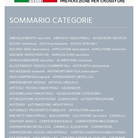
SOMMARIO CATEGORIE
ABBIGLIAMENTO macchine
ABRASIVI INDUSTRIALI
ACCESSORI NAUTICA
ACCIAI commercio
ACCIAI produzione
ACCIAI SPECIALI
ACCIAIO INOX lavorazione
AFFILATURA lavorazione
AFFILATURA macchine
AGENZIE INVESTIGATIVE
AGRICOLTURA macchine
AGROALIMENTARE macchine
ALIMENTARE macchine
ALLESTIMENTI VEICOLI COMMERCIALI
ANTIFURTO attrezzature
ANTINCENDIO materiali
ANTINFORTUNISTICA attrezzature
ARIA COMPRESSA impianti
ARREDAMENTI METALLICI
ARREDAMENTI NEGOZI
ARTICOLI REGALO
ARTICOLI TECNICI INDUSTRIALI
ASCENSORI
ASSEMBLAGGI INDUSTRIALI
ASSOCIAZIONE CATEGORIA
ATTREZZATURE AUTOFFICINE
AUDIOVISIVI
AUTOATTREZZATURE
AUTOGRU
AUTOMAZIONE INDUSTRIALE
AUTOMEZZI TRASPORTO PUBBLICO
AVICOLTURA macchine
BREVETTI INDUSTRIALI
BULLONERIE
CALZATURE macchine
CANCELLI
CANTIERI NAVALI
CARPENTERIA EDILE
CARPENTERIA MECCANICA
CARPENTERIA METALLICA
CARRELLI ELEVATORI
CARRIPONTE
CARROZZERIE VEICOLI INDUSTRIALI
CARTELLONISTICA PUBBLICITARIA
CASSEFORTI
CAVI METALLICI
CERTIFICAZIONE DI QUALITA
CISTERNE