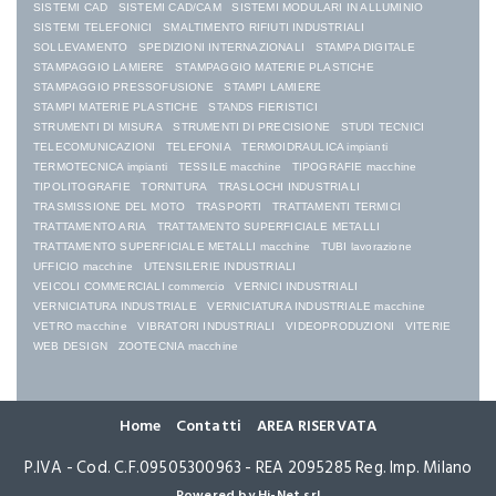
SISTEMI CAD
SISTEMI CAD/CAM
SISTEMI MODULARI IN ALLUMINIO
SISTEMI TELEFONICI
SMALTIMENTO RIFIUTI INDUSTRIALI
SOLLEVAMENTO
SPEDIZIONI INTERNAZIONALI
STAMPA DIGITALE
STAMPAGGIO LAMIERE
STAMPAGGIO MATERIE PLASTICHE
STAMPAGGIO PRESSOFUSIONE
STAMPI LAMIERE
STAMPI MATERIE PLASTICHE
STANDS FIERISTICI
STRUMENTI DI MISURA
STRUMENTI DI PRECISIONE
STUDI TECNICI
TELECOMUNICAZIONI
TELEFONIA
TERMOIDRAULICA impianti
TERMOTECNICA impianti
TESSILE macchine
TIPOGRAFIE macchine
TIPOLITOGRAFIE
TORNITURA
TRASLOCHI INDUSTRIALI
TRASMISSIONE DEL MOTO
TRASPORTI
TRATTAMENTI TERMICI
TRATTAMENTO ARIA
TRATTAMENTO SUPERFICIALE METALLI
TRATTAMENTO SUPERFICIALE METALLI macchine
TUBI lavorazione
UFFICIO macchine
UTENSILERIE INDUSTRIALI
VEICOLI COMMERCIALI commercio
VERNICI INDUSTRIALI
VERNICIATURA INDUSTRIALE
VERNICIATURA INDUSTRIALE macchine
VETRO macchine
VIBRATORI INDUSTRIALI
VIDEOPRODUZIONI
VITERIE
WEB DESIGN
ZOOTECNIA macchine
Home
Contatti
AREA RISERVATA
P.IVA - Cod. C.F.09505300963 - REA 2095285 Reg. Imp. Milano
Powered by Hi-Net srl