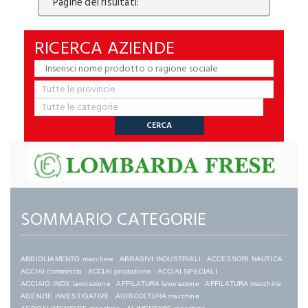
Pagine dei risultati:
RICERCA AZIENDE
SOMMARIO CATEGORIE
ABBIGLIAMENTO macchine
ABRASIVI INDUSTRIALI
ACCESSORI NAUTICA
ACCIAI commercio
ACCIAI produzione
ACCIAI SPECIALI
ACCIAIO INOX lavorazione
AFFILATURA lavorazione
AFFILATURA macchine
AGENZIE INVESTIGATIVE
AGRICOLTURA macchine