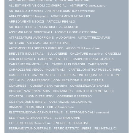
AGROALIMENTARE macchine
ALIMENTARE macchine
ALLESTIMENTI VEICOLI COMMERCIALI
ANTIFURTO attrezzature
ANTINCENDIO materiali
ANTINFORTUNISTICA attrezzature
ARIA COMPRESSA impianti
ARREDAMENTI METALLICI
ARREDAMENTI NEGOZI
ARTICOLI REGALO
ARTICOLI TECNICI INDUSTRIALI
ASCENSORI
ASSEMBLAGGI INDUSTRIALI
ASSOCIAZIONE CATEGORIA
ATTREZZATURE AUTOFFICINE
AUDIOVISIVI
AUTOATTREZZATURE
AUTOGRU
AUTOMAZIONE INDUSTRIALE
AUTOMEZZI TRASPORTO PUBBLICO
AVICOLTURA macchine
BREVETTI INDUSTRIALI
BULLONERIE
CALZATURE macchine
CANCELLI
CANTIERI NAVALI
CARPENTERIA EDILE
CARPENTERIA MECCANICA
CARPENTERIA METALLICA
CARRELLI ELEVATORI
CARRIPONTE
CARROZZERIE VEICOLI INDUSTRIALI
CARTELLONISTICA PUBBLICITARIA
CASSEFORTI
CAVI METALLICI
CERTIFICAZIONE DI QUALITA
CISTERNE
COLLAUDI
COMPRESSORI
COMUNICAZIONE PUBBLICITARIA
CONGRESSI
CONSERVIERA macchine
CONSULENZA AZIENDALE
CONSULENZA FINANZIARIA
CONTAINERS
CONTENITORI METALLICI
CONTROLLI NON DISTRUTTIVI
CORRIERE ESPRESSO
COSTRUZIONE UTENSILI
COSTRUZIONI MECCANICHE
DIAMANTI INDUSTRIALI
EDILIZIA macchine
ELETTROMECCANICA INDUSTRIALE
ELETTROMEDICALI strumenti
ELETTRONICA INDUSTRIALE
ELETTROPOMPE
ELETTROTECNICA macchine
ENERGIE ALTERNATIVE
FERRAMENTA INDUSTRIALE
FERRO BATTUTO
FIERE
FILI METALLICI