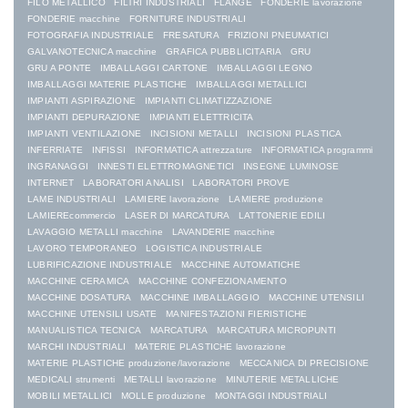
FILO METALLICO
FILTRI INDUSTRIALI
FLANGE
FONDERIE lavorazione
FONDERIE macchine
FORNITURE INDUSTRIALI
FOTOGRAFIA INDUSTRIALE
FRESATURA
FRIZIONI PNEUMATICI
GALVANOTECNICA macchine
GRAFICA PUBBLICITARIA
GRU
GRU A PONTE
IMBALLAGGI CARTONE
IMBALLAGGI LEGNO
IMBALLAGGI MATERIE PLASTICHE
IMBALLAGGI METALLICI
IMPIANTI ASPIRAZIONE
IMPIANTI CLIMATIZZAZIONE
IMPIANTI DEPURAZIONE
IMPIANTI ELETTRICITA
IMPIANTI VENTILAZIONE
INCISIONI METALLI
INCISIONI PLASTICA
INFERRIATE
INFISSI
INFORMATICA attrezzature
INFORMATICA programmi
INGRANAGGI
INNESTI ELETTROMAGNETICI
INSEGNE LUMINOSE
INTERNET
LABORATORI ANALISI
LABORATORI PROVE
LAME INDUSTRIALI
LAMIERE lavorazione
LAMIERE produzione
LAMIEREcommercio
LASER DI MARCATURA
LATTONERIE EDILI
LAVAGGIO METALLI macchine
LAVANDERIE macchine
LAVORO TEMPORANEO
LOGISTICA INDUSTRIALE
LUBRIFICAZIONE INDUSTRIALE
MACCHINE AUTOMATICHE
MACCHINE CERAMICA
MACCHINE CONFEZIONAMENTO
MACCHINE DOSATURA
MACCHINE IMBALLAGGIO
MACCHINE UTENSILI
MACCHINE UTENSILI USATE
MANIFESTAZIONI FIERISTICHE
MANUALISTICA TECNICA
MARCATURA
MARCATURA MICROPUNTI
MARCHI INDUSTRIALI
MATERIE PLASTICHE lavorazione
MATERIE PLASTICHE produzione/lavorazione
MECCANICA DI PRECISIONE
MEDICALI strumenti
METALLI lavorazione
MINUTERIE METALLICHE
MOBILI METALLICI
MOLLE produzione
MONTAGGI INDUSTRIALI