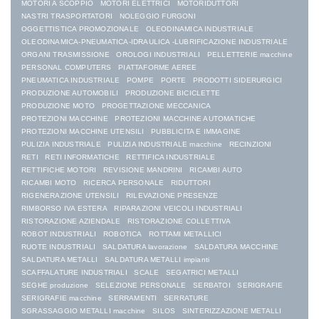
MOTORI A SCOPPIO
MOTORI ELETTRICI
MOTORIDUTTORI
NASTRI TRASPORTATORI
NOLEGGIO FURGONI
OGGETTISTICA PROMOZIONALE
OLEODINAMICA INDUSTRIALE
OLEODINAMICA-PNEUMATICA-IDRAULICA -LUBRIFICAZIONE INDUSTRIALE
ORGANI TRASMISSIONE
OROLOGI INDUSTRIALI
PELLETTERIE macchine
PERSONAL COMPUTERS
PIATTAFORME AEREE
PNEUMATICA INDUSTRIALE
POMPE
PORTE
PRODOTTI SIDERURGICI
PRODUZIONE AUTOMOBILI
PRODUZIONE BICICLETTE
PRODUZIONE MOTO
PROGETTAZIONE MECCANICA
PROTEZIONI MACCHINE
PROTEZIONI MACCHINE AUTOMATICHE
PROTEZIONI MACCHINE UTENSILI
PUBBLICITA E IMMAGINE
PULIZIA INDUSTRIALE
PULIZIA INDUSTRIALE macchine
RECINZIONI
RETI
RETI INFORMATICHE
RETTIFICA INDUSTRIALE
RETTIFICHE MOTORI
REVISIONE MANDRINI
RICAMBI AUTO
RICAMBI MOTO
RICERCA PERSONALE
RIDUTTORI
RIGENERAZIONE UTENSILI
RILEVAZIONE PRESENZE
RIMBORSO IVA ESTERA
RIPARAZIONI VEICOLI INDUSTRIALI
RISTORAZIONE AZIENDALE
RISTORAZIONE COLLETTIVA
ROBOT INDUSTRIALI
ROBOTICA
ROTTAMI METALLICI
RUOTE INDUSTRIALI
SALDATURA lavorazione
SALDATURA MACCHINE
SALDATURA METALLI
SALDATURA METALLI impianti
SCAFFALATURE INDUSTRIALI
SCALE
SEGATRICI METALLI
SEGHE produzione
SELEZIONE PERSONALE
SERBATOI
SERIGRAFIE
SERIGRAFIE macchine
SERRAMENTI
SERRATURE
SGRASSAGGIO METALLI macchine
SILOS
SINTERIZZAZIONE METALLI