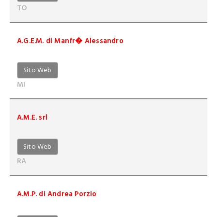
TO
A.G.E.M. di Manfr� Alessandro
Sito Web
MI
A.M.E. srl
Sito Web
RA
A.M.P. di Andrea Porzio