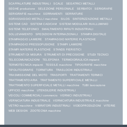
SCAFFALATURE INDUSTRIALI
SCALE
SEGATRICI METALLI
SEGHE produzione
SELEZIONE PERSONALE
SERBATOI
SERIGRAFIE
SERIGRAFIE macchine
SERRAMENTI
SERRATURE
SGRASSAGGIO METALLI macchine
SILOS
SINTERIZZAZIONE METALLI
SISTEMI CAD
SISTEMI CAD/CAM
SISTEMI MODULARI IN ALLUMINIO
SISTEMI TELEFONICI
SMALTIMENTO RIFIUTI INDUSTRIALI
SOLLEVAMENTO
SPEDIZIONI INTERNAZIONALI
STAMPA DIGITALE
STAMPAGGIO LAMIERE
STAMPAGGIO MATERIE PLASTICHE
STAMPAGGIO PRESSOFUSIONE
STAMPI LAMIERE
STAMPI MATERIE PLASTICHE
STANDS FIERISTICI
STRUMENTI DI MISURA
STRUMENTI DI PRECISIONE
STUDI TECNICI
TELECOMUNICAZIONI
TELEFONIA
TERMOIDRAULICA impianti
TERMOTECNICA impianti
TESSILE macchine
TIPOGRAFIE macchine
TIPOLITOGRAFIE
TORNITURA
TRASLOCHI INDUSTRIALI
TRASMISSIONE DEL MOTO
TRASPORTI
TRATTAMENTI TERMICI
TRATTAMENTO ARIA
TRATTAMENTO SUPERFICIALE METALLI
TRATTAMENTO SUPERFICIALE METALLI macchine
TUBI lavorazione
UFFICIO macchine
UTENSILERIE INDUSTRIALI
VEICOLI COMMERCIALI commercio
VERNICI INDUSTRIALI
VERNICIATURA INDUSTRIALE
VERNICIATURA INDUSTRIALE macchine
VETRO macchine
VIBRATORI INDUSTRIALI
VIDEOPRODUZIONI
VITERIE
WEB DESIGN
ZOOTECNIA macchine