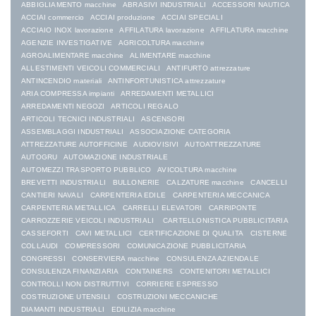
ABBIGLIAMENTO macchine
ABRASIVI INDUSTRIALI
ACCESSORI NAUTICA
ACCIAI commercio
ACCIAI produzione
ACCIAI SPECIALI
ACCIAIO INOX lavorazione
AFFILATURA lavorazione
AFFILATURA macchine
AGENZIE INVESTIGATIVE
AGRICOLTURA macchine
AGROALIMENTARE macchine
ALIMENTARE macchine
ALLESTIMENTI VEICOLI COMMERCIALI
ANTIFURTO attrezzature
ANTINCENDIO materiali
ANTINFORTUNISTICA attrezzature
ARIA COMPRESSA impianti
ARREDAMENTI METALLICI
ARREDAMENTI NEGOZI
ARTICOLI REGALO
ARTICOLI TECNICI INDUSTRIALI
ASCENSORI
ASSEMBLAGGI INDUSTRIALI
ASSOCIAZIONE CATEGORIA
ATTREZZATURE AUTOFFICINE
AUDIOVISIVI
AUTOATTREZZATURE
AUTOGRU
AUTOMAZIONE INDUSTRIALE
AUTOMEZZI TRASPORTO PUBBLICO
AVICOLTURA macchine
BREVETTI INDUSTRIALI
BULLONERIE
CALZATURE macchine
CANCELLI
CANTIERI NAVALI
CARPENTERIA EDILE
CARPENTERIA MECCANICA
CARPENTERIA METALLICA
CARRELLI ELEVATORI
CARRIPONTE
CARROZZERIE VEICOLI INDUSTRIALI
CARTELLONISTICA PUBBLICITARIA
CASSEFORTI
CAVI METALLICI
CERTIFICAZIONE DI QUALITA
CISTERNE
COLLAUDI
COMPRESSORI
COMUNICAZIONE PUBBLICITARIA
CONGRESSI
CONSERVIERA macchine
CONSULENZA AZIENDALE
CONSULENZA FINANZIARIA
CONTAINERS
CONTENITORI METALLICI
CONTROLLI NON DISTRUTTIVI
CORRIERE ESPRESSO
COSTRUZIONE UTENSILI
COSTRUZIONI MECCANICHE
DIAMANTI INDUSTRIALI
EDILIZIA macchine