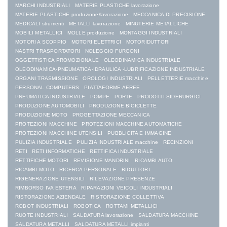
MARCHI INDUSTRIALI
MATERIE PLASTICHE lavorazione
MATERIE PLASTICHE produzione/lavorazione
MECCANICA DI PRECISIONE
MEDICALI strumenti
METALLI lavorazione
MINUTERIE METALLICHE
MOBILI METALLICI
MOLLE produzione
MONTAGGI INDUSTRIALI
MOTORI A SCOPPIO
MOTORI ELETTRICI
MOTORIDUTTORI
NASTRI TRASPORTATORI
NOLEGGIO FURGONI
OGGETTISTICA PROMOZIONALE
OLEODINAMICA INDUSTRIALE
OLEODINAMICA-PNEUMATICA-IDRAULICA -LUBRIFICAZIONE INDUSTRIALE
ORGANI TRASMISSIONE
OROLOGI INDUSTRIALI
PELLETTERIE macchine
PERSONAL COMPUTERS
PIATTAFORME AEREE
PNEUMATICA INDUSTRIALE
POMPE
PORTE
PRODOTTI SIDERURGICI
PRODUZIONE AUTOMOBILI
PRODUZIONE BICICLETTE
PRODUZIONE MOTO
PROGETTAZIONE MECCANICA
PROTEZIONI MACCHINE
PROTEZIONI MACCHINE AUTOMATICHE
PROTEZIONI MACCHINE UTENSILI
PUBBLICITA E IMMAGINE
PULIZIA INDUSTRIALE
PULIZIA INDUSTRIALE macchine
RECINZIONI
RETI
RETI INFORMATICHE
RETTIFICA INDUSTRIALE
RETTIFICHE MOTORI
REVISIONE MANDRINI
RICAMBI AUTO
RICAMBI MOTO
RICERCA PERSONALE
RIDUTTORI
RIGENERAZIONE UTENSILI
RILEVAZIONE PRESENZE
RIMBORSO IVA ESTERA
RIPARAZIONI VEICOLI INDUSTRIALI
RISTORAZIONE AZIENDALE
RISTORAZIONE COLLETTIVA
ROBOT INDUSTRIALI
ROBOTICA
ROTTAMI METALLICI
RUOTE INDUSTRIALI
SALDATURA lavorazione
SALDATURA MACCHINE
SALDATURA METALLI
SALDATURA METALLI impianti