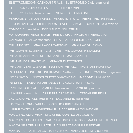
ELETTROMECCANICA INDUSTRIALE
ELETTROMEDICALI strumenti
ELETTRONICA INDUSTRIALE
ELETTROPOMPE
ELETTROTECNICA macchine
ENERGIE ALTERNATIVE
FERRAMENTA INDUSTRIALE
FERRO BATTUTO
FIERE
FILI METALLICI
FILO METALLICO
FILTRI INDUSTRIALI
FLANGE
FONDERIE lavorazione
FONDERIE macchine
FORNITURE INDUSTRIALI
FOTOGRAFIA INDUSTRIALE
FRESATURA
FRIZIONI PNEUMATICI
GALVANOTECNICA macchine
GRAFICA PUBBLICITARIA
GRU
GRU A PONTE
IMBALLAGGI CARTONE
IMBALLAGGI LEGNO
IMBALLAGGI MATERIE PLASTICHE
IMBALLAGGI METALLICI
IMPIANTI ASPIRAZIONE
IMPIANTI CLIMATIZZAZIONE
IMPIANTI DEPURAZIONE
IMPIANTI ELETTRICITA
IMPIANTI VENTILAZIONE
INCISIONI METALLI
INCISIONI PLASTICA
INFERRIATE
INFISSI
INFORMATICA attrezzature
INFORMATICA programmi
INGRANAGGI
INNESTI ELETTROMAGNETICI
INSEGNE LUMINOSE
INTERNET
LABORATORI ANALISI
LABORATORI PROVE
LAME INDUSTRIALI
LAMIERE lavorazione
LAMIERE produzione
LAMIEREcommercio
LASER DI MARCATURA
LATTONERIE EDILI
LAVAGGIO METALLI macchine
LAVANDERIE macchine
LAVORO TEMPORANEO
LOGISTICA INDUSTRIALE
LUBRIFICAZIONE INDUSTRIALE
MACCHINE AUTOMATICHE
MACCHINE CERAMICA
MACCHINE CONFEZIONAMENTO
MACCHINE DOSATURA
MACCHINE IMBALLAGGIO
MACCHINE UTENSILI
MACCHINE UTENSILI USATE
MANIFESTAZIONI FIERISTICHE
MANUALISTICA TECNICA
MARCATURA
MARCATURA MICROPUNTI