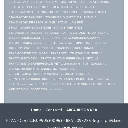
SISTEMI CAD
SISTEMI CAD/CAM
SISTEMI MODULARI IN ALLUMINIO
SISTEMI TELEFONICI
SMALTIMENTO RIFIUTI INDUSTRIALI
SOLLEVAMENTO
SPEDIZIONI INTERNAZIONALI
STAMPA DIGITALE
STAMPAGGIO LAMIERE
STAMPAGGIO MATERIE PLASTICHE
STAMPAGGIO PRESSOFUSIONE
STAMPI LAMIERE
STAMPI MATERIE PLASTICHE
STANDS FIERISTICI
STRUMENTI DI MISURA
STRUMENTI DI PRECISIONE
STUDI TECNICI
TELECOMUNICAZIONI
TELEFONIA
TERMOIDRAULICA impianti
TERMOTECNICA impianti
TESSILE macchine
TIPOGRAFIE macchine
TIPOLITOGRAFIE
TORNITURA
TRASLOCHI INDUSTRIALI
TRASMISSIONE DEL MOTO
TRASPORTI
TRATTAMENTI TERMICI
TRATTAMENTO ARIA
TRATTAMENTO SUPERFICIALE METALLI
TRATTAMENTO SUPERFICIALE METALLI macchine
TUBI lavorazione
UFFICIO macchine
UTENSILERIE INDUSTRIALI
VEICOLI COMMERCIALI commercio
VERNICI INDUSTRIALI
VERNICIATURA INDUSTRIALE
VERNICIATURA INDUSTRIALE macchine
VETRO macchine
VIBRATORI INDUSTRIALI
VIDEOPRODUZIONI
VITERIE
WEB DESIGN
ZOOTECNIA macchine
Home
Contatti
AREA RISERVATA
P.IVA - Cod. C.F.09505300963 - REA 2095285 Reg. Imp. Milano
Powered by Hi-Net srl