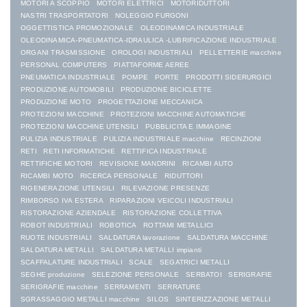
MOTORI A SCOPPIO
MOTORI ELETTRICI
MOTORIDUTTORI
NASTRI TRASPORTATORI
NOLEGGIO FURGONI
OGGETTISTICA PROMOZIONALE
OLEODINAMICA INDUSTRIALE
OLEODINAMICA-PNEUMATICA-IDRAULICA -LUBRIFICAZIONE INDUSTRIALE
ORGANI TRASMISSIONE
OROLOGI INDUSTRIALI
PELLETTERIE macchine
PERSONAL COMPUTERS
PIATTAFORME AEREE
PNEUMATICA INDUSTRIALE
POMPE
PORTE
PRODOTTI SIDERURGICI
PRODUZIONE AUTOMOBILI
PRODUZIONE BICICLETTE
PRODUZIONE MOTO
PROGETTAZIONE MECCANICA
PROTEZIONI MACCHINE
PROTEZIONI MACCHINE AUTOMATICHE
PROTEZIONI MACCHINE UTENSILI
PUBBLICITA E IMMAGINE
PULIZIA INDUSTRIALE
PULIZIA INDUSTRIALE macchine
RECINZIONI
RETI
RETI INFORMATICHE
RETTIFICA INDUSTRIALE
RETTIFICHE MOTORI
REVISIONE MANDRINI
RICAMBI AUTO
RICAMBI MOTO
RICERCA PERSONALE
RIDUTTORI
RIGENERAZIONE UTENSILI
RILEVAZIONE PRESENZE
RIMBORSO IVA ESTERA
RIPARAZIONI VEICOLI INDUSTRIALI
RISTORAZIONE AZIENDALE
RISTORAZIONE COLLETTIVA
ROBOT INDUSTRIALI
ROBOTICA
ROTTAMI METALLICI
RUOTE INDUSTRIALI
SALDATURA lavorazione
SALDATURA MACCHINE
SALDATURA METALLI
SALDATURA METALLI impianti
SCAFFALATURE INDUSTRIALI
SCALE
SEGATRICI METALLI
SEGHE produzione
SELEZIONE PERSONALE
SERBATOI
SERIGRAFIE
SERIGRAFIE macchine
SERRAMENTI
SERRATURE
SGRASSAGGIO METALLI macchine
SILOS
SINTERIZZAZIONE METALLI