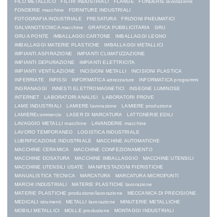
FILO METALLICO
FILTRI INDUSTRIALI
FLANGE
FONDERIE lavorazione
FONDERIE macchine
FORNITURE INDUSTRIALI
FOTOGRAFIA INDUSTRIALE
FRESATURA
FRIZIONI PNEUMATICI
GALVANOTECNICA macchine
GRAFICA PUBBLICITARIA
GRU
GRU A PONTE
IMBALLAGGI CARTONE
IMBALLAGGI LEGNO
IMBALLAGGI MATERIE PLASTICHE
IMBALLAGGI METALLICI
IMPIANTI ASPIRAZIONE
IMPIANTI CLIMATIZZAZIONE
IMPIANTI DEPURAZIONE
IMPIANTI ELETTRICITA
IMPIANTI VENTILAZIONE
INCISIONI METALLI
INCISIONI PLASTICA
INFERRIATE
INFISSI
INFORMATICA attrezzature
INFORMATICA programmi
INGRANAGGI
INNESTI ELETTROMAGNETICI
INSEGNE LUMINOSE
INTERNET
LABORATORI ANALISI
LABORATORI PROVE
LAME INDUSTRIALI
LAMIERE lavorazione
LAMIERE produzione
LAMIEREcommercio
LASER DI MARCATURA
LATTONERIE EDILI
LAVAGGIO METALLI macchine
LAVANDERIE macchine
LAVORO TEMPORANEO
LOGISTICA INDUSTRIALE
LUBRIFICAZIONE INDUSTRIALE
MACCHINE AUTOMATICHE
MACCHINE CERAMICA
MACCHINE CONFEZIONAMENTO
MACCHINE DOSATURA
MACCHINE IMBALLAGGIO
MACCHINE UTENSILI
MACCHINE UTENSILI USATE
MANIFESTAZIONI FIERISTICHE
MANUALISTICA TECNICA
MARCATURA
MARCATURA MICROPUNTI
MARCHI INDUSTRIALI
MATERIE PLASTICHE lavorazione
MATERIE PLASTICHE produzione/lavorazione
MECCANICA DI PRECISIONE
MEDICALI strumenti
METALLI lavorazione
MINUTERIE METALLICHE
MOBILI METALLICI
MOLLE produzione
MONTAGGI INDUSTRIALI