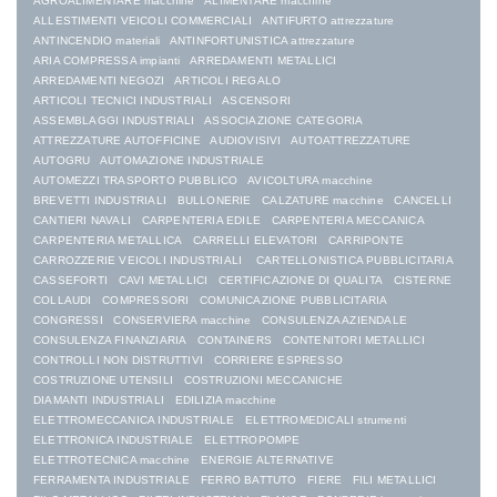
AGROALIMENTARE macchine
ALIMENTARE macchine
ALLESTIMENTI VEICOLI COMMERCIALI
ANTIFURTO attrezzature
ANTINCENDIO materiali
ANTINFORTUNISTICA attrezzature
ARIA COMPRESSA impianti
ARREDAMENTI METALLICI
ARREDAMENTI NEGOZI
ARTICOLI REGALO
ARTICOLI TECNICI INDUSTRIALI
ASCENSORI
ASSEMBLAGGI INDUSTRIALI
ASSOCIAZIONE CATEGORIA
ATTREZZATURE AUTOFFICINE
AUDIOVISIVI
AUTOATTREZZATURE
AUTOGRU
AUTOMAZIONE INDUSTRIALE
AUTOMEZZI TRASPORTO PUBBLICO
AVICOLTURA macchine
BREVETTI INDUSTRIALI
BULLONERIE
CALZATURE macchine
CANCELLI
CANTIERI NAVALI
CARPENTERIA EDILE
CARPENTERIA MECCANICA
CARPENTERIA METALLICA
CARRELLI ELEVATORI
CARRIPONTE
CARROZZERIE VEICOLI INDUSTRIALI
CARTELLONISTICA PUBBLICITARIA
CASSEFORTI
CAVI METALLICI
CERTIFICAZIONE DI QUALITA
CISTERNE
COLLAUDI
COMPRESSORI
COMUNICAZIONE PUBBLICITARIA
CONGRESSI
CONSERVIERA macchine
CONSULENZA AZIENDALE
CONSULENZA FINANZIARIA
CONTAINERS
CONTENITORI METALLICI
CONTROLLI NON DISTRUTTIVI
CORRIERE ESPRESSO
COSTRUZIONE UTENSILI
COSTRUZIONI MECCANICHE
DIAMANTI INDUSTRIALI
EDILIZIA macchine
ELETTROMECCANICA INDUSTRIALE
ELETTROMEDICALI strumenti
ELETTRONICA INDUSTRIALE
ELETTROPOMPE
ELETTROTECNICA macchine
ENERGIE ALTERNATIVE
FERRAMENTA INDUSTRIALE
FERRO BATTUTO
FIERE
FILI METALLICI