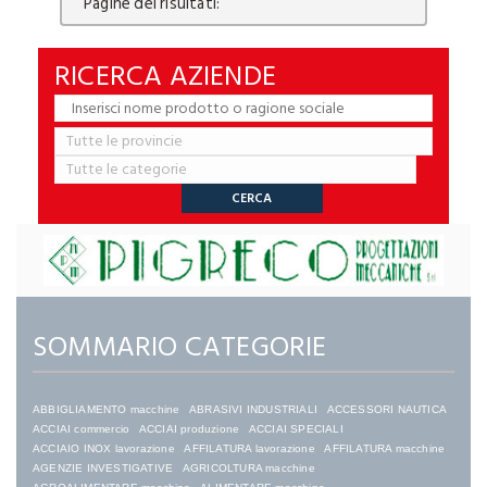
Pagine dei risultati:
RICERCA AZIENDE
SOMMARIO CATEGORIE
ABBIGLIAMENTO macchine
ABRASIVI INDUSTRIALI
ACCESSORI NAUTICA
ACCIAI commercio
ACCIAI produzione
ACCIAI SPECIALI
ACCIAIO INOX lavorazione
AFFILATURA lavorazione
AFFILATURA macchine
AGENZIE INVESTIGATIVE
AGRICOLTURA macchine