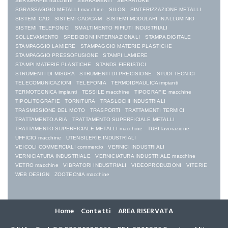
SERIGRAFIE macchine
SERRAMENTI
SERRATURE
SGRASSAGGIO METALLI macchine
SILOS
SINTERIZZAZIONE METALLI
SISTEMI CAD
SISTEMI CAD/CAM
SISTEMI MODULARI IN ALLUMINIO
SISTEMI TELEFONICI
SMALTIMENTO RIFIUTI INDUSTRIALI
SOLLEVAMENTO
SPEDIZIONI INTERNAZIONALI
STAMPA DIGITALE
STAMPAGGIO LAMIERE
STAMPAGGIO MATERIE PLASTICHE
STAMPAGGIO PRESSOFUSIONE
STAMPI LAMIERE
STAMPI MATERIE PLASTICHE
STANDS FIERISTICI
STRUMENTI DI MISURA
STRUMENTI DI PRECISIONE
STUDI TECNICI
TELECOMUNICAZIONI
TELEFONIA
TERMOIDRAULICA impianti
TERMOTECNICA impianti
TESSILE macchine
TIPOGRAFIE macchine
TIPOLITOGRAFIE
TORNITURA
TRASLOCHI INDUSTRIALI
TRASMISSIONE DEL MOTO
TRASPORTI
TRATTAMENTI TERMICI
TRATTAMENTO ARIA
TRATTAMENTO SUPERFICIALE METALLI
TRATTAMENTO SUPERFICIALE METALLI macchine
TUBI lavorazione
UFFICIO macchine
UTENSILERIE INDUSTRIALI
VEICOLI COMMERCIALI commercio
VERNICI INDUSTRIALI
VERNICIATURA INDUSTRIALE
VERNICIATURA INDUSTRIALE macchine
VETRO macchine
VIBRATORI INDUSTRIALI
VIDEOPRODUZIONI
VITERIE
WEB DESIGN
ZOOTECNIA macchine
Home
Contatti
AREA RISERVATA