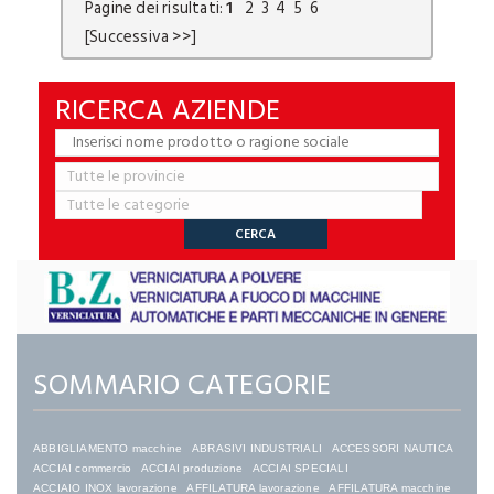
Pagine dei risultati:
1
2
3
4
5
6
[Successiva >>]
RICERCA AZIENDE
SOMMARIO CATEGORIE
ABBIGLIAMENTO macchine
ABRASIVI INDUSTRIALI
ACCESSORI NAUTICA
ACCIAI commercio
ACCIAI produzione
ACCIAI SPECIALI
ACCIAIO INOX lavorazione
AFFILATURA lavorazione
AFFILATURA macchine