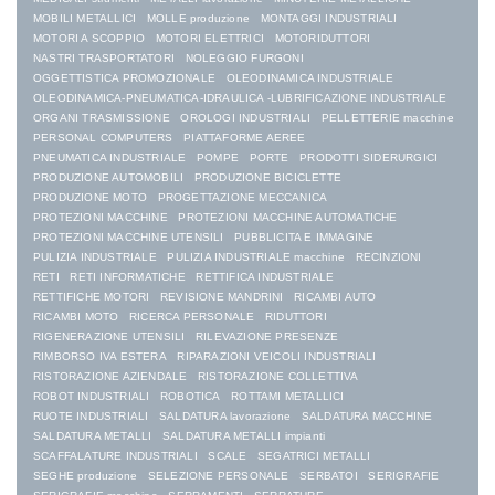
MOBILI METALLICI
MOLLE produzione
MONTAGGI INDUSTRIALI
MOTORI A SCOPPIO
MOTORI ELETTRICI
MOTORIDUTTORI
NASTRI TRASPORTATORI
NOLEGGIO FURGONI
OGGETTISTICA PROMOZIONALE
OLEODINAMICA INDUSTRIALE
OLEODINAMICA-PNEUMATICA-IDRAULICA -LUBRIFICAZIONE INDUSTRIALE
ORGANI TRASMISSIONE
OROLOGI INDUSTRIALI
PELLETTERIE macchine
PERSONAL COMPUTERS
PIATTAFORME AEREE
PNEUMATICA INDUSTRIALE
POMPE
PORTE
PRODOTTI SIDERURGICI
PRODUZIONE AUTOMOBILI
PRODUZIONE BICICLETTE
PRODUZIONE MOTO
PROGETTAZIONE MECCANICA
PROTEZIONI MACCHINE
PROTEZIONI MACCHINE AUTOMATICHE
PROTEZIONI MACCHINE UTENSILI
PUBBLICITA E IMMAGINE
PULIZIA INDUSTRIALE
PULIZIA INDUSTRIALE macchine
RECINZIONI
RETI
RETI INFORMATICHE
RETTIFICA INDUSTRIALE
RETTIFICHE MOTORI
REVISIONE MANDRINI
RICAMBI AUTO
RICAMBI MOTO
RICERCA PERSONALE
RIDUTTORI
RIGENERAZIONE UTENSILI
RILEVAZIONE PRESENZE
RIMBORSO IVA ESTERA
RIPARAZIONI VEICOLI INDUSTRIALI
RISTORAZIONE AZIENDALE
RISTORAZIONE COLLETTIVA
ROBOT INDUSTRIALI
ROBOTICA
ROTTAMI METALLICI
RUOTE INDUSTRIALI
SALDATURA lavorazione
SALDATURA MACCHINE
SALDATURA METALLI
SALDATURA METALLI impianti
SCAFFALATURE INDUSTRIALI
SCALE
SEGATRICI METALLI
SEGHE produzione
SELEZIONE PERSONALE
SERBATOI
SERIGRAFIE