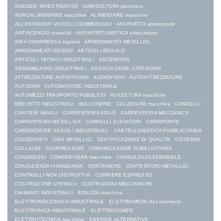
AGENZIE INVESTIGATIVE
AGRICOLTURA macchine
AGROALIMENTARE macchine
ALIMENTARE macchine
ALLESTIMENTI VEICOLI COMMERCIALI
ANTIFURTO attrezzature
ANTINCENDIO materiali
ANTINFORTUNISTICA attrezzature
ARIA COMPRESSA impianti
ARREDAMENTI METALLICI
ARREDAMENTI NEGOZI
ARTICOLI REGALO
ARTICOLI TECNICI INDUSTRIALI
ASCENSORI
ASSEMBLAGGI INDUSTRIALI
ASSOCIAZIONE CATEGORIA
ATTREZZATURE AUTOFFICINE
AUDIOVISIVI
AUTOATTREZZATURE
AUTOGRU
AUTOMAZIONE INDUSTRIALE
AUTOMEZZI TRASPORTO PUBBLICO
AVICOLTURA macchine
BREVETTI INDUSTRIALI
BULLONERIE
CALZATURE macchine
CANCELLI
CANTIERI NAVALI
CARPENTERIA EDILE
CARPENTERIA MECCANICA
CARPENTERIA METALLICA
CARRELLI ELEVATORI
CARRIPONTE
CARROZZERIE VEICOLI INDUSTRIALI
CARTELLONISTICA PUBBLICITARIA
CASSEFORTI
CAVI METALLICI
CERTIFICAZIONE DI QUALITA
CISTERNE
COLLAUDI
COMPRESSORI
COMUNICAZIONE PUBBLICITARIA
CONGRESSI
CONSERVIERA macchine
CONSULENZA AZIENDALE
CONSULENZA FINANZIARIA
CONTAINERS
CONTENITORI METALLICI
CONTROLLI NON DISTRUTTIVI
CORRIERE ESPRESSO
COSTRUZIONE UTENSILI
COSTRUZIONI MECCANICHE
DIAMANTI INDUSTRIALI
EDILIZIA macchine
ELETTROMECCANICA INDUSTRIALE
ELETTROMEDICALI strumenti
ELETTRONICA INDUSTRIALE
ELETTROPOMPE
ELETTROTECNICA macchine
ENERGIE ALTERNATIVE