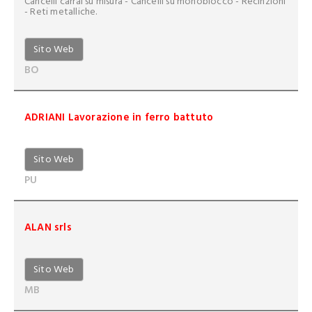
Cancelli carrai su misura - Cancelli su monoblocco - Recinzioni
- Reti metalliche.
Sito Web
BO
ADRIANI Lavorazione in ferro battuto
Sito Web
PU
ALAN srls
Sito Web
MB