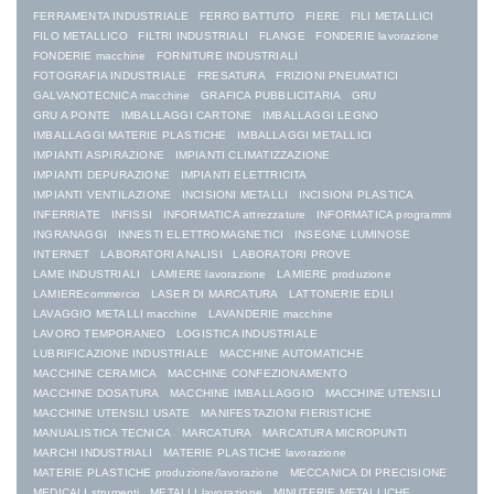
FERRAMENTA INDUSTRIALE
FERRO BATTUTO
FIERE
FILI METALLICI
FILO METALLICO
FILTRI INDUSTRIALI
FLANGE
FONDERIE lavorazione
FONDERIE macchine
FORNITURE INDUSTRIALI
FOTOGRAFIA INDUSTRIALE
FRESATURA
FRIZIONI PNEUMATICI
GALVANOTECNICA macchine
GRAFICA PUBBLICITARIA
GRU
GRU A PONTE
IMBALLAGGI CARTONE
IMBALLAGGI LEGNO
IMBALLAGGI MATERIE PLASTICHE
IMBALLAGGI METALLICI
IMPIANTI ASPIRAZIONE
IMPIANTI CLIMATIZZAZIONE
IMPIANTI DEPURAZIONE
IMPIANTI ELETTRICITA
IMPIANTI VENTILAZIONE
INCISIONI METALLI
INCISIONI PLASTICA
INFERRIATE
INFISSI
INFORMATICA attrezzature
INFORMATICA programmi
INGRANAGGI
INNESTI ELETTROMAGNETICI
INSEGNE LUMINOSE
INTERNET
LABORATORI ANALISI
LABORATORI PROVE
LAME INDUSTRIALI
LAMIERE lavorazione
LAMIERE produzione
LAMIEREcommercio
LASER DI MARCATURA
LATTONERIE EDILI
LAVAGGIO METALLI macchine
LAVANDERIE macchine
LAVORO TEMPORANEO
LOGISTICA INDUSTRIALE
LUBRIFICAZIONE INDUSTRIALE
MACCHINE AUTOMATICHE
MACCHINE CERAMICA
MACCHINE CONFEZIONAMENTO
MACCHINE DOSATURA
MACCHINE IMBALLAGGIO
MACCHINE UTENSILI
MACCHINE UTENSILI USATE
MANIFESTAZIONI FIERISTICHE
MANUALISTICA TECNICA
MARCATURA
MARCATURA MICROPUNTI
MARCHI INDUSTRIALI
MATERIE PLASTICHE lavorazione
MATERIE PLASTICHE produzione/lavorazione
MECCANICA DI PRECISIONE
MEDICALI strumenti
METALLI lavorazione
MINUTERIE METALLICHE