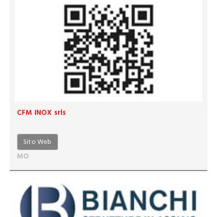
CFM INOX srls
Sito Web
MO