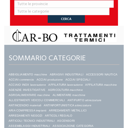
SOMMARIO CATEGORIE
ABBIGLIAMENTO macchine
ABRASIVI INDUSTRIALI
ACCESSORI NAUTICA
ACCIAI commercio
ACCIAI produzione
ACCIAI SPECIALI
ACCIAIO INOX lavorazione
AFFILATURA lavorazione
AFFILATURA macchine
AGENZIE INVESTIGATIVE
AGRICOLTURA macchine
AGROALIMENTARE macchine
ALIMENTARE macchine
ALLESTIMENTI VEICOLI COMMERCIALI
ANTIFURTO attrezzature
ANTINCENDIO materiali
ANTINFORTUNISTICA attrezzature
ARIA COMPRESSA impianti
ARREDAMENTI METALLICI
ARREDAMENTI NEGOZI
ARTICOLI REGALO
ARTICOLI TECNICI INDUSTRIALI
ASCENSORI
ASSEMBLAGGI INDUSTRIALI
ASSOCIAZIONE CATEGORIA