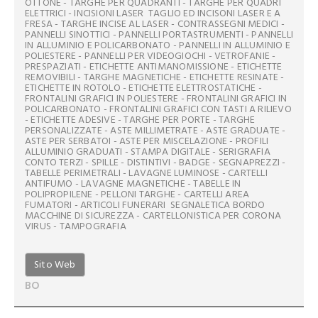
OTTONE - TARGHE PER QUADRANTI - TARGHE PER QUADRI
ELETTRICI - INCISIONI LASER  TAGLIO ED INCISONI LASER E A
FRESA - TARGHE INCISE AL LASER - CONTRASSEGNI MEDICI -
PANNELLI SINOTTICI - PANNELLI PORTASTRUMENTI - PANNELLI
IN ALLUMINIO E POLICARBONATO - PANNELLI IN ALLUMINIO E
POLIESTERE - PANNELLI PER VIDEOGIOCHI - VETROFANIE -
PRESPAZIATI - ETICHETTE ANTIMANOMISSIONE - ETICHETTE
REMOVIBILI - TARGHE MAGNETICHE - ETICHETTE RESINATE -
ETICHETTE IN ROTOLO - ETICHETTE ELETTROSTATICHE -
FRONTALINI GRAFICI IN POLIESTERE - FRONTALINI GRAFICI IN
POLICARBONATO - FRONTALINI GRAFICI CON TASTI A RILIEVO
- ETICHETTE ADESIVE - TARGHE PER PORTE - TARGHE
PERSONALIZZATE - ASTE MILLIMETRATE - ASTE GRADUATE -
ASTE PER SERBATOI - ASTE PER MISCELAZIONE - PROFILI
ALLUMINIO GRADUATI - STAMPA DIGITALE - SERIGRAFIA
CONTO TERZI - SPILLE - DISTINTIVI - BADGE - SEGNAPREZZI -
TABELLE PERIMETRALI - LAVAGNE LUMINOSE - CARTELLI
ANTIFUMO - LAVAGNE MAGNETICHE - TABELLE IN
POLIPROPILENE - PELLONI TARGHE - CARTELLI AREA
FUMATORI - ARTICOLI FUNERARI  SEGNALETICA BORDO
MACCHINE DI SICUREZZA - CARTELLONISTICA PER CORONA
VIRUS - TAMPOGRAFIA
Sito Web
BO