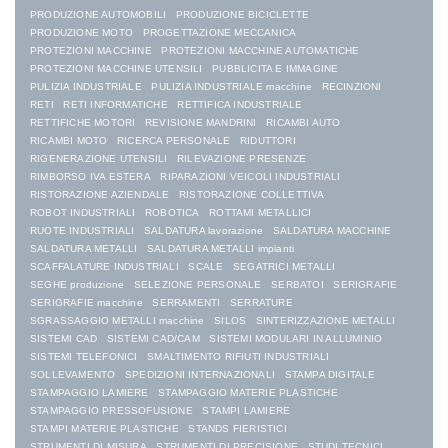
PRODUZIONE AUTOMOBILI
PRODUZIONE BICICLETTE
PRODUZIONE MOTO
PROGETTAZIONE MECCANICA
PROTEZIONI MACCHINE
PROTEZIONI MACCHINE AUTOMATICHE
PROTEZIONI MACCHINE UTENSILI
PUBBLICITA E IMMAGINE
PULIZIA INDUSTRIALE
PULIZIA INDUSTRIALE macchine
RECINZIONI
RETI
RETI INFORMATICHE
RETTIFICA INDUSTRIALE
RETTIFICHE MOTORI
REVISIONE MANDRINI
RICAMBI AUTO
RICAMBI MOTO
RICERCA PERSONALE
RIDUTTORI
RIGENERAZIONE UTENSILI
RILEVAZIONE PRESENZE
RIMBORSO IVA ESTERA
RIPARAZIONI VEICOLI INDUSTRIALI
RISTORAZIONE AZIENDALE
RISTORAZIONE COLLETTIVA
ROBOT INDUSTRIALI
ROBOTICA
ROTTAMI METALLICI
RUOTE INDUSTRIALI
SALDATURA lavorazione
SALDATURA MACCHINE
SALDATURA METALLI
SALDATURA METALLI impianti
SCAFFALATURE INDUSTRIALI
SCALE
SEGATRICI METALLI
SEGHE produzione
SELEZIONE PERSONALE
SERBATOI
SERIGRAFIE
SERIGRAFIE macchine
SERRAMENTI
SERRATURE
SGRASSAGGIO METALLI macchine
SILOS
SINTERIZZAZIONE METALLI
SISTEMI CAD
SISTEMI CAD/CAM
SISTEMI MODULARI IN ALLUMINIO
SISTEMI TELEFONICI
SMALTIMENTO RIFIUTI INDUSTRIALI
SOLLEVAMENTO
SPEDIZIONI INTERNAZIONALI
STAMPA DIGITALE
STAMPAGGIO LAMIERE
STAMPAGGIO MATERIE PLASTICHE
STAMPAGGIO PRESSOFUSIONE
STAMPI LAMIERE
STAMPI MATERIE PLASTICHE
STANDS FIERISTICI
STRUMENTI DI MISURA
STRUMENTI DI PRECISIONE
STUDI TECNICI