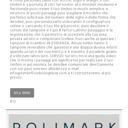
e tondi personalizzabili con scritte, loghi e disegni. Il tuo
timbro è a portata di clic! Sul nostro sito internet moderno e
funzionale puoi creare il tuo timbro in modo semplice e
intuitivo. In pochi passaggi puoi scegliere il modello che
preferisci sulla base del numero delle righe e della forma che
desideri, puoi personalizzarlo utilizzando il configuratore
online o caricando il tuo file già pronto, puoi decidere il
colore del tampone e il più è fatto! Lultimo passaggio è la
registrazione che ti permette di accedere alla tua area
privata sul sito e completare lordine. Puoi anche acquistare i
tamponi di ricambio. IN EVIDENZA: Alcuni timbri hanno il
tampone reversibile che garantisce una doppia durata. Infatti
quando un lato del cuscinetto si è esaurito è possibile girarlo
e utilizzare laltro lato. SERVIZI: Sul sito trovi una guida video
che ti mostra i passaggi più significativi per realizzare il tuo
timbro in autonomia. Se desideri comunicare direttamente
con noi puoi scriverci allindirizzo e-mail
info@timbrificiobolognese.com e ti contatteremo al più
presto.
Sito Web
BO