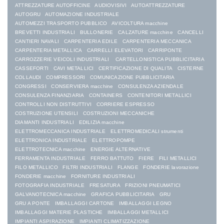
ATTREZZATURE AUTOFFICINE
AUDIOVISIVI
AUTOATTREZZATURE
AUTOGRU
AUTOMAZIONE INDUSTRIALE
AUTOMEZZI TRASPORTO PUBBLICO
AVICOLTURA macchine
BREVETTI INDUSTRIALI
BULLONERIE
CALZATURE macchine
CANCELLI
CANTIERI NAVALI
CARPENTERIA EDILE
CARPENTERIA MECCANICA
CARPENTERIA METALLICA
CARRELLI ELEVATORI
CARRIPONTE
CARROZZERIE VEICOLI INDUSTRIALI
CARTELLONISTICA PUBBLICITARIA
CASSEFORTI
CAVI METALLICI
CERTIFICAZIONE DI QUALITA
CISTERNE
COLLAUDI
COMPRESSORI
COMUNICAZIONE PUBBLICITARIA
CONGRESSI
CONSERVIERA macchine
CONSULENZA AZIENDALE
CONSULENZA FINANZIARIA
CONTAINERS
CONTENITORI METALLICI
CONTROLLI NON DISTRUTTIVI
CORRIERE ESPRESSO
COSTRUZIONE UTENSILI
COSTRUZIONI MECCANICHE
DIAMANTI INDUSTRIALI
EDILIZIA macchine
ELETTROMECCANICA INDUSTRIALE
ELETTROMEDICALI strumenti
ELETTRONICA INDUSTRIALE
ELETTROPOMPE
ELETTROTECNICA macchine
ENERGIE ALTERNATIVE
FERRAMENTA INDUSTRIALE
FERRO BATTUTO
FIERE
FILI METALLICI
FILO METALLICO
FILTRI INDUSTRIALI
FLANGE
FONDERIE lavorazione
FONDERIE macchine
FORNITURE INDUSTRIALI
FOTOGRAFIA INDUSTRIALE
FRESATURA
FRIZIONI PNEUMATICI
GALVANOTECNICA macchine
GRAFICA PUBBLICITARIA
GRU
GRU A PONTE
IMBALLAGGI CARTONE
IMBALLAGGI LEGNO
IMBALLAGGI MATERIE PLASTICHE
IMBALLAGGI METALLICI
IMPIANTI ASPIRAZIONE
IMPIANTI CLIMATIZZAZIONE