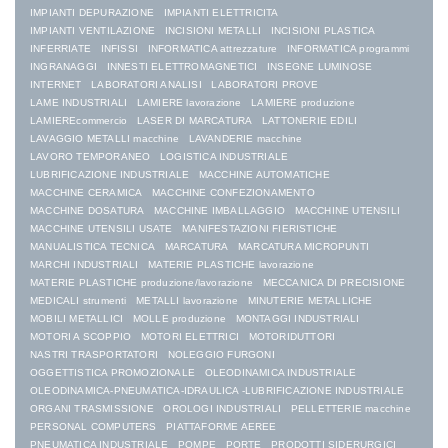
IMPIANTI DEPURAZIONE
IMPIANTI ELETTRICITA
IMPIANTI VENTILAZIONE
INCISIONI METALLI
INCISIONI PLASTICA
INFERRIATE
INFISSI
INFORMATICA attrezzature
INFORMATICA programmi
INGRANAGGI
INNESTI ELETTROMAGNETICI
INSEGNE LUMINOSE
INTERNET
LABORATORI ANALISI
LABORATORI PROVE
LAME INDUSTRIALI
LAMIERE lavorazione
LAMIERE produzione
LAMIEREcommercio
LASER DI MARCATURA
LATTONERIE EDILI
LAVAGGIO METALLI macchine
LAVANDERIE macchine
LAVORO TEMPORANEO
LOGISTICA INDUSTRIALE
LUBRIFICAZIONE INDUSTRIALE
MACCHINE AUTOMATICHE
MACCHINE CERAMICA
MACCHINE CONFEZIONAMENTO
MACCHINE DOSATURA
MACCHINE IMBALLAGGIO
MACCHINE UTENSILI
MACCHINE UTENSILI USATE
MANIFESTAZIONI FIERISTICHE
MANUALISTICA TECNICA
MARCATURA
MARCATURA MICROPUNTI
MARCHI INDUSTRIALI
MATERIE PLASTICHE lavorazione
MATERIE PLASTICHE produzione/lavorazione
MECCANICA DI PRECISIONE
MEDICALI strumenti
METALLI lavorazione
MINUTERIE METALLICHE
MOBILI METALLICI
MOLLE produzione
MONTAGGI INDUSTRIALI
MOTORI A SCOPPIO
MOTORI ELETTRICI
MOTORIDUTTORI
NASTRI TRASPORTATORI
NOLEGGIO FURGONI
OGGETTISTICA PROMOZIONALE
OLEODINAMICA INDUSTRIALE
OLEODINAMICA-PNEUMATICA-IDRAULICA -LUBRIFICAZIONE INDUSTRIALE
ORGANI TRASMISSIONE
OROLOGI INDUSTRIALI
PELLETTERIE macchine
PERSONAL COMPUTERS
PIATTAFORME AEREE
PNEUMATICA INDUSTRIALE
POMPE
PORTE
PRODOTTI SIDERURGICI